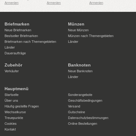
Armenien
Armenien
Armenien
Briefmarken
Münzen
Neue Briefmarken
Neue Münzen
Bestseller Briefmarken
Münzen nach Themengebieten
Briefmarken nach Themengebieten
Länder
Länder
Daueraufträge
Zubehör
Banknoten
Verkäufer
Neue Banknoten
Länder
Hauptmenü
Startseite
Sonderangebote
Über uns
Geschäftsbedingungen
Häufig gestellte Fragen
Versand
Wechselkurse
Gutscheine
Treuepunkte
Datenschutzbestimmungen
Cookies
Online Bestellungen
Kontakt