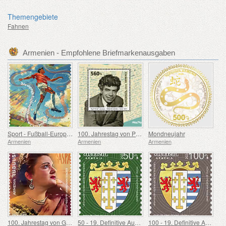
Themengebiete
Fahnen
Armenien - Empfohlene Briefmarkenausgaben
Sport - Fußball-Europameisterschaft, Euro
100. Jahrestag von Paruyr Sevak
Mondneujahr
Armenien
Armenien
Armenien
100. Jahrestag von Gohar Gasparyan
50 - 19. Definitive Ausgabe, Armenische Wappen
100 - 19. Definitive Ausgabe, Armenische Wappen