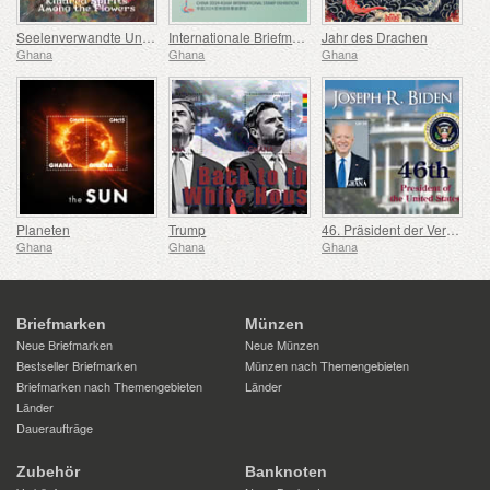
Seelenverwandte Unter den Blumen
Internationale Briefmarkenausstellung in Shanghai
Jahr des Drachen
Ghana
Ghana
Ghana
Planeten
Trump
46. Präsident der Vereinigten Staaten – Joseph Biden
Ghana
Ghana
Ghana
Briefmarken
Münzen
Neue Briefmarken
Neue Münzen
Bestseller Briefmarken
Münzen nach Themengebieten
Briefmarken nach Themengebieten
Länder
Länder
Daueraufträge
Zubehör
Banknoten