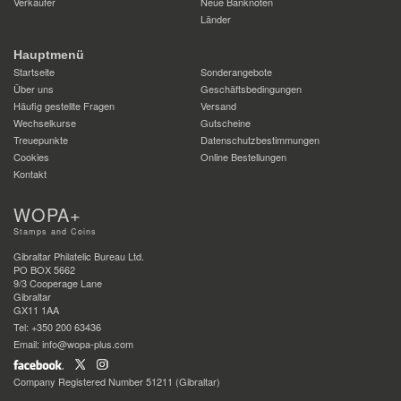
Verkäufer
Neue Banknoten
Länder
Hauptmenü
Startseite
Sonderangebote
Über uns
Geschäftsbedingungen
Häufig gestellte Fragen
Versand
Wechselkurse
Gutscheine
Treuepunkte
Datenschutzbestimmungen
Cookies
Online Bestellungen
Kontakt
WOPA+
Stamps and Coins
Gibraltar Philatelic Bureau Ltd.
PO BOX 5662
9/3 Cooperage Lane
Gibraltar
GX11 1AA
Tel: +350 200 63436
Email: info@wopa-plus.com
Company Registered Number 51211 (Gibraltar)