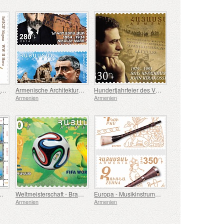
Zweiter Weltkrieg - 100. Jahrestag des Zweiten Weltkriegs Held Hounan Avetissian
Armenische Architektur - 100. Jahrestag von Toros Toramanian, Nikolay Marr
Hundertjahrfeier des Völkermords an den Armeniern - John Kirakossian
Armenien
Armenien
e - Armenisches Königreich Kilikien
Weltmeisterschaft - Brasilien
Europa - Musikinstrumente
Armenien
Armenien