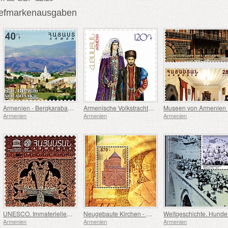
iefmarkenausgaben
Armenien - Bergkarabach (Artsakh)
Armenische Volkstrachten - Yerevan und Gyumri
Mu
Armenien
Armenien
Armenien
UNESCO. Immaterielles Kulturerbe der Menschheit. Khachkar - Heiliger Erlöser und Mastara
Neugebaute Kirchen - Heilige Verklärungskathedrale, Moskau
We
Armenien
Armenien
Armenien