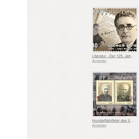
Literatur - Der 125. Jahrestag von Stephen Zorian
Armenien
Hundertjahrfeier des Völkermords an den Armeniern - Dänische Mütter der armenischen Waisenkinder
Armenien