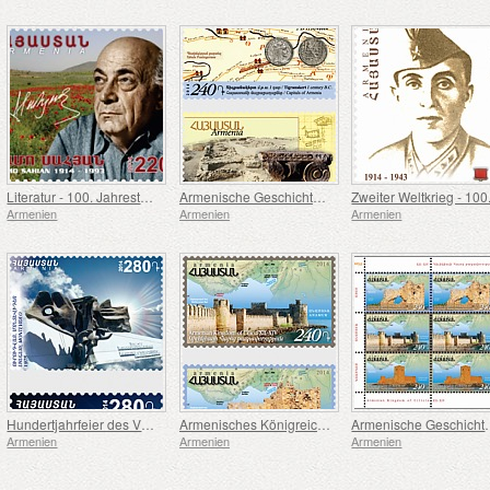
Literatur - 100. Jahrestag von Hamo Sahian
Armenische Geschichte - Historische Hauptstädte Armeniens - Dvin & Tigranakert
Armenien
Armenien
Armenien
Hundertjahrfeier des Völkermords an den Armeniern- Denkmal in Uruguay, Frankreich, USA
Armenisches Königreich Kilikien
Armenische Geschicht
Armenien
Armenien
Armenien