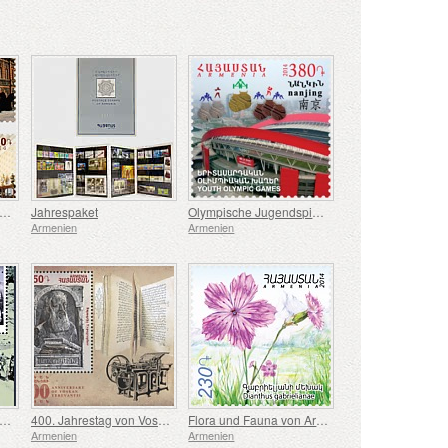
seen von Armenien - Dzitoghtsyan Haus - Museum in Gyumri
Jahrespaket
Olympische Jugendspiele - Nanjing
Armenien
Armenien
ltgeschichte. Hundertjahrfeier des Ersten Weltkrieges
400. Jahrestag von Voskan Yerevantsi
Flora und Fauna von Armenien
Armenien
Armenien