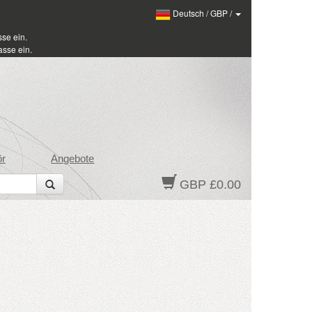
Deutsch
/
GBP
/
se ein.
sse ein.
ör
Angebote
GBP £0.00