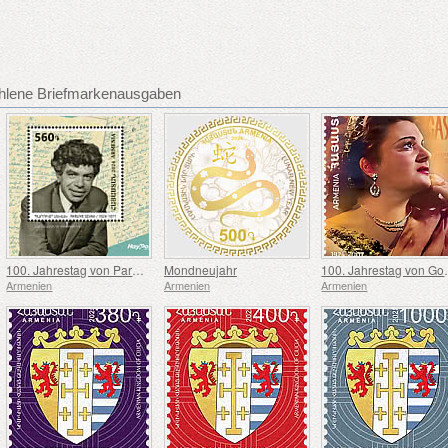
hlene Briefmarkenausgaben
100. Jahrestag von Paruyr Sevak
Mondneujahr
100. Jahre
Armenien
Armenien
Armenien