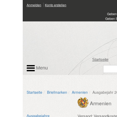
Anmelden
Konto erstellen
Geben 
Geben S
Startseite
Menu
Startseite
Briefmarken
Armenien
Ausgabejahr 
Armenien
Versand: Versandkost
Ausgabejahre