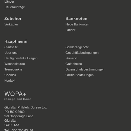
Länder
Daueraufträge
Zubehör
Banknoten
Verkäufer
Neue Banknoten
Länder
Hauptmenü
Startseite
Sonderangebote
Über uns
Geschäftsbedingungen
Häufig gestellte Fragen
Versand
Wechselkurse
Gutscheine
Treuepunkte
Datenschutzbestimmungen
Cookies
Online Bestellungen
Kontakt
WOPA+
Stamps and Coins
Gibraltar Philatelic Bureau Ltd.
PO BOX 5662
9/3 Cooperage Lane
Gibraltar
GX11 1AA
Tel: +350 200 63436