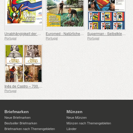
Unabhängigkeit der Kapverden – 50 Jahre
Euromed - Natürliche Ressourcen des Mittelmeerraums
Superman - Selbstklebende Briefmarken
Portugal
Portugal
Portugal
Inês de Castro – 700. Geburtstag
Portugal
Briefmarken
Münzen
Neue Briefmarken
Neue Münzen
Bestseller Briefmarken
Münzen nach Themengebieten
Briefmarken nach Themengebieten
Länder