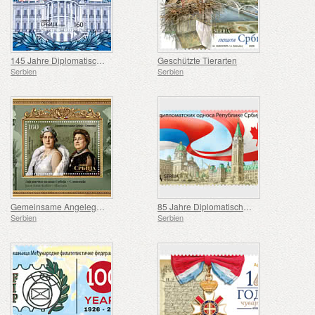
145 Jahre Diplomatische Beziehungen zwischen der Republik Serbien und den Vereinigten Staaten von Amerika
Geschützte Tierarten
Serbien
Serbien
Gemeinsame Angelegenheit Serbien - Slowenien
85 Jahre Diplomatische Beziehungen Zwischen der Republik Serbien und Kanada
Serbien
Serbien