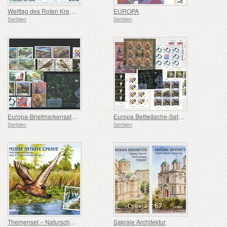
Welttag des Roten Kreuzes
EUROPA
Serbien
Serbien
Europa-Briefmarkensatz 2017-2026
Europa Bettwäsche-Set 2022-2026
Serbien
Serbien
Themenset – Naturschönheiten Serbiens
Sakrale Architektur