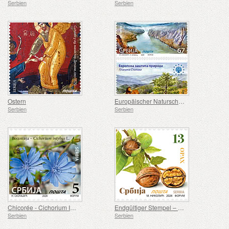
Serbien
Serbien
Ostern
Europäischer Naturschutz
Serbien
Serbien
Chicorée - Cichorium Intybus L.
Endgültiger Stempel – Walnuss
Serbien
Serbien