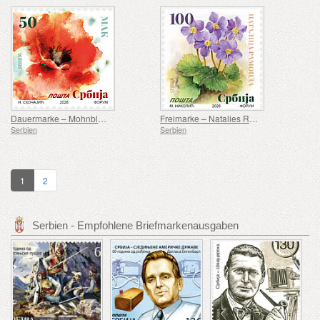
Dauermarke – Mohnblume
Freimarke – Natalies Ramonda (Ramonda Nathaliae)
Serbien
Serbien
1
2
Serbien - Empfohlene Briefmarkenausgaben