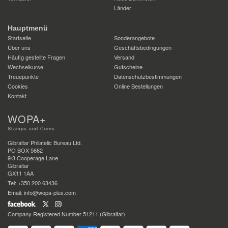
Länder
Hauptmenü
Startseite
Sonderangebote
Über uns
Geschäftsbedingungen
Häufig gestellte Fragen
Versand
Wechselkurse
Gutscheine
Treuepunkte
Datenschutzbestimmungen
Cookies
Online Bestellungen
Kontakt
WOPA+
Stamps and Coins
Gibraltar Philatelic Bureau Ltd.
PO BOX 5662
9/3 Cooperage Lane
Gibraltar
GX11 1AA
Tel: +350 200 63436
Email: info@wopa-plus.com
Company Registered Number 51211 (Gibraltar)