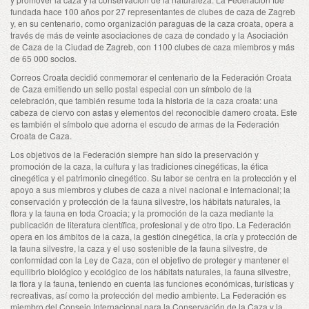
fundada hace 100 años por 27 representantes de clubes de caza de Zagreb
y, en su centenario, como organización paraguas de la caza croata, opera a
través de más de veinte asociaciones de caza de condado y la Asociación
de Caza de la Ciudad de Zagreb, con 1100 clubes de caza miembros y más
de 65 000 socios.
Correos Croata decidió conmemorar el centenario de la Federación Croata
de Caza emitiendo un sello postal especial con un símbolo de la
celebración, que también resume toda la historia de la caza croata: una
cabeza de ciervo con astas y elementos del reconocible damero croata. Este
es también el símbolo que adorna el escudo de armas de la Federación
Croata de Caza.
Los objetivos de la Federación siempre han sido la preservación y
promoción de la caza, la cultura y las tradiciones cinegéticas, la ética
cinegética y el patrimonio cinegético. Su labor se centra en la protección y el
apoyo a sus miembros y clubes de caza a nivel nacional e internacional; la
conservación y protección de la fauna silvestre, los hábitats naturales, la
flora y la fauna en toda Croacia; y la promoción de la caza mediante la
publicación de literatura científica, profesional y de otro tipo. La Federación
opera en los ámbitos de la caza, la gestión cinegética, la cría y protección de
la fauna silvestre, la caza y el uso sostenible de la fauna silvestre, de
conformidad con la Ley de Caza, con el objetivo de proteger y mantener el
equilibrio biológico y ecológico de los hábitats naturales, la fauna silvestre,
la flora y la fauna, teniendo en cuenta las funciones económicas, turísticas y
recreativas, así como la protección del medio ambiente. La Federación es
miembro del Consejo Internacional para la Conservación de la Caza y la