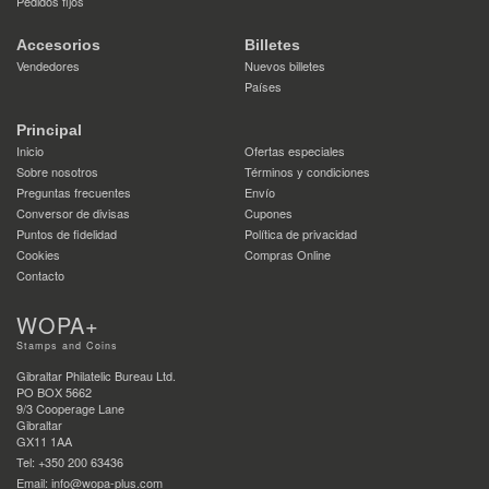
Pedidos fijos
Accesorios
Billetes
Vendedores
Nuevos billetes
Países
Principal
Inicio
Ofertas especiales
Sobre nosotros
Términos y condiciones
Preguntas frecuentes
Envío
Conversor de divisas
Cupones
Puntos de fidelidad
Política de privacidad
Cookies
Compras Online
Contacto
WOPA+
Stamps and Coins
Gibraltar Philatelic Bureau Ltd.
PO BOX 5662
9/3 Cooperage Lane
Gibraltar
GX11 1AA
Tel: +350 200 63436
Email: info@wopa-plus.com