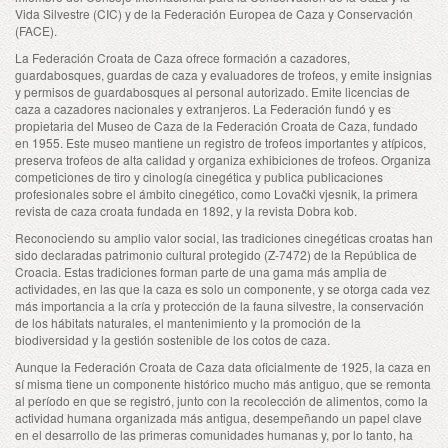
Vida Silvestre (CIC) y de la Federación Europea de Caza y Conservación
(FACE).
La Federación Croata de Caza ofrece formación a cazadores,
guardabosques, guardas de caza y evaluadores de trofeos, y emite insignias
y permisos de guardabosques al personal autorizado. Emite licencias de
caza a cazadores nacionales y extranjeros. La Federación fundó y es
propietaria del Museo de Caza de la Federación Croata de Caza, fundado
en 1955. Este museo mantiene un registro de trofeos importantes y atípicos,
preserva trofeos de alta calidad y organiza exhibiciones de trofeos. Organiza
competiciones de tiro y cinología cinegética y publica publicaciones
profesionales sobre el ámbito cinegético, como Lovački vjesnik, la primera
revista de caza croata fundada en 1892, y la revista Dobra kob.
Reconociendo su amplio valor social, las tradiciones cinegéticas croatas han
sido declaradas patrimonio cultural protegido (Z-7472) de la República de
Croacia. Estas tradiciones forman parte de una gama más amplia de
actividades, en las que la caza es solo un componente, y se otorga cada vez
más importancia a la cría y protección de la fauna silvestre, la conservación
de los hábitats naturales, el mantenimiento y la promoción de la
biodiversidad y la gestión sostenible de los cotos de caza.
Aunque la Federación Croata de Caza data oficialmente de 1925, la caza en
sí misma tiene un componente histórico mucho más antiguo, que se remonta
al período en que se registró, junto con la recolección de alimentos, como la
actividad humana organizada más antigua, desempeñando un papel clave
en el desarrollo de las primeras comunidades humanas y, por lo tanto, ha