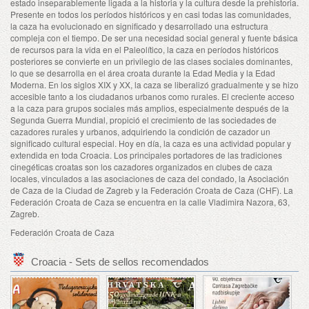
estado inseparablemente ligada a la historia y la cultura desde la prehistoria.
Presente en todos los períodos históricos y en casi todas las comunidades,
la caza ha evolucionado en significado y desarrollado una estructura
compleja con el tiempo. De ser una necesidad social general y fuente básica
de recursos para la vida en el Paleolítico, la caza en períodos históricos
posteriores se convierte en un privilegio de las clases sociales dominantes,
lo que se desarrolla en el área croata durante la Edad Media y la Edad
Moderna. En los siglos XIX y XX, la caza se liberalizó gradualmente y se hizo
accesible tanto a los ciudadanos urbanos como rurales. El creciente acceso
a la caza para grupos sociales más amplios, especialmente después de la
Segunda Guerra Mundial, propició el crecimiento de las sociedades de
cazadores rurales y urbanos, adquiriendo la condición de cazador un
significado cultural especial. Hoy en día, la caza es una actividad popular y
extendida en toda Croacia. Los principales portadores de las tradiciones
cinegéticas croatas son los cazadores organizados en clubes de caza
locales, vinculados a las asociaciones de caza del condado, la Asociación
de Caza de la Ciudad de Zagreb y la Federación Croata de Caza (CHF). La
Federación Croata de Caza se encuentra en la calle Vladimira Nazora, 63,
Zagreb.
Federación Croata de Caza
Croacia - Sets de sellos recomendados