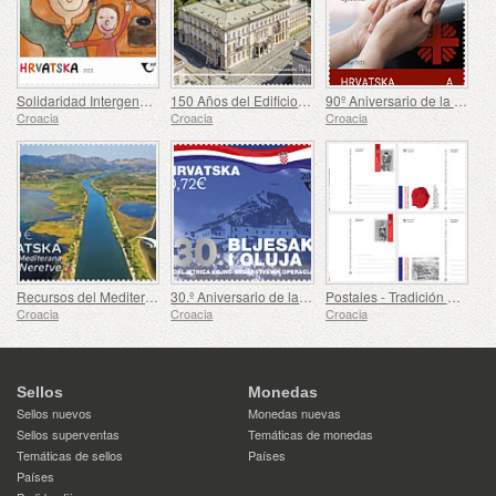
Solidaridad Intergeneracional (C)
150 Años del Edificio del Teatro Nacional de Croacia en Varazdin
90º Aniversario de la Creación de Cáritas de la Arquidiócesis de Zagreb (C)
Croacia
Croacia
Croacia
Recursos del Mediterráneo - El Delta del Neretva (C)
30.º Aniversario de las Operaciones Militares y Policiales Flash and Storm (C)
Postales - Tradición Militar Croata
Croacia
Croacia
Croacia
Sellos
Monedas
Sellos nuevos
Monedas nuevas
Sellos superventas
Temáticas de monedas
Temáticas de sellos
Países
Países