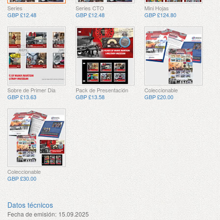
Series
Series CTO
Mini Hojas
GBP £12.48
GBP £12.48
GBP £124.80
Sobre de Primer Dia
Pack de Presentación
Coleccionable
GBP £13.63
GBP £13.58
GBP £20.00
Coleccionable
GBP £30.00
Datos técnicos
Fecha de emisión:
15.09.2025