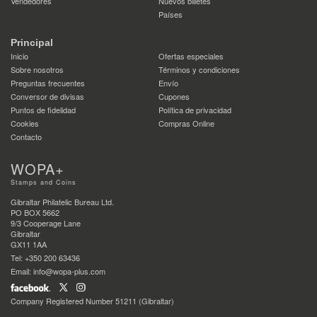
Vendedores
Nuevos billetes
Países
Principal
Inicio
Ofertas especiales
Sobre nosotros
Términos y condiciones
Preguntas frecuentes
Envío
Conversor de divisas
Cupones
Puntos de fidelidad
Política de privacidad
Cookies
Compras Online
Contacto
WOPA+
Stamps and Coins
Gibraltar Philatelic Bureau Ltd.
PO BOX 5662
9/3 Cooperage Lane
Gibraltar
GX11 1AA
Tel: +350 200 63436
Email: info@wopa-plus.com
Company Registered Number 51211 (Gibraltar)