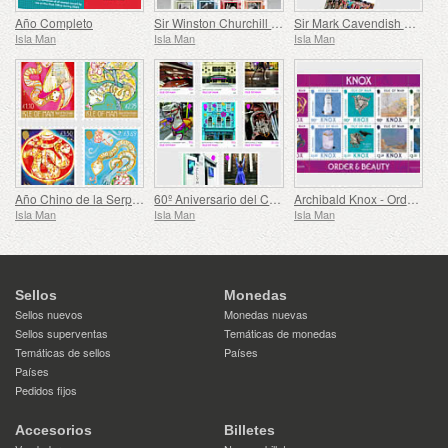
Año Completo
Sir Winston Churchill 1874 - 1965
Sir Mark Cavendish KBE
Isla Man
Isla Man
Isla Man
Año Chino de la Serpiente
60º Aniversario del Consejo de las Artes de la Isla de Man
Archibald Knox - Orden y Belleza
Isla Man
Isla Man
Isla Man
Sellos
Monedas
Sellos nuevos
Monedas nuevas
Sellos superventas
Temáticas de monedas
Temáticas de sellos
Países
Países
Pedidos fijos
Accesorios
Billetes