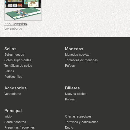
Año Completo
Luxemburgo
Sellos
Monedas
Sellos nuevos
Monedas nuevas
Sellos superventas
Temáticas de monedas
Temáticas de sellos
Países
Países
Pedidos fijos
Accesorios
Billetes
Vendedores
Nuevos billetes
Países
Principal
Inicio
Ofertas especiales
Sobre nosotros
Términos y condiciones
Preguntas frecuentes
Envío