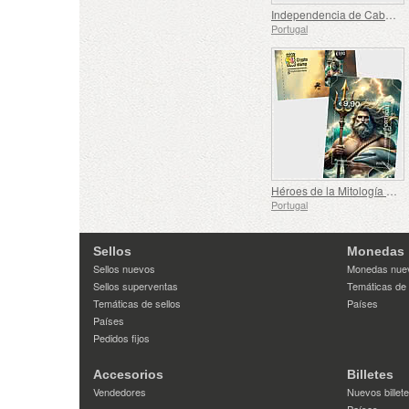
Independencia de Cabo Verde - 50 Años
Portugal
Héroes de la Mitología con Sellos Criptográficos
Portugal
Sellos
Monedas
Sellos nuevos
Monedas nue
Sellos superventas
Temáticas de
Temáticas de sellos
Países
Países
Pedidos fijos
Accesorios
Billetes
Vendedores
Nuevos billet