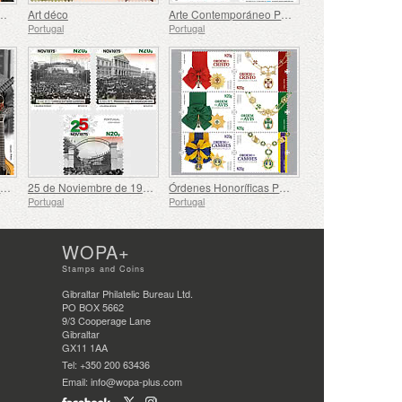
astro – 700.º cumpleaños
Art déco
Arte Contemporáneo Portugués - 2ª Serie
Portugal
Portugal
Carlos Paredes - 1925-2025
25 de Noviembre de 1975 - 50 Años
Órdenes Honoríficas Portuguesas
Portugal
Portugal
WOPA+
Stamps and Coins
Gibraltar Philatelic Bureau Ltd.
PO BOX 5662
9/3 Cooperage Lane
Gibraltar
GX11 1AA
Tel: +350 200 63436
Email: info@wopa-plus.com