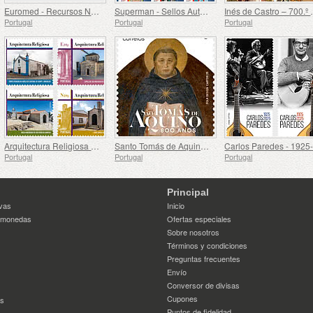
Euromed - Recursos Naturales del Mediterráneo
Superman - Sellos Autoadhesivos
Inés de C
Portugal
Portugal
Portugal
Arquitectura Religiosa en Portugal
Santo Tomás de Aquino - 800 Aniversario del Nacimiento
Portugal
Portugal
Portugal
Principal
vas
Inicio
 monedas
Ofertas especiales
Sobre nosotros
Términos y condiciones
Preguntas frecuentes
Envío
Conversor de divisas
Cupones
es
Puntos de fidelidad