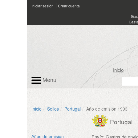
Iniciar sesión
Crear cuenta
Gas
Gaste
Inicio
Menu
Inicio
Sellos
Portugal
Año de emisión 1993
Portugal
Envío: Gastos de envio
Años de emisión