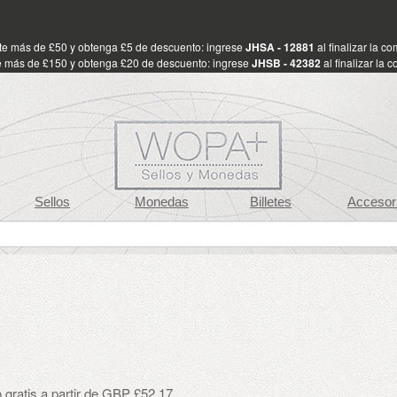
te más de £50 y obtenga £5 de descuento: ingrese
JHSA - 12881
al finalizar la c
 más de £150 y obtenga £20 de descuento: ingrese
JHSB - 42382
al finalizar la 
Sellos
Monedas
Billetes
Accesor
 gratis a partir de GBP £52.17