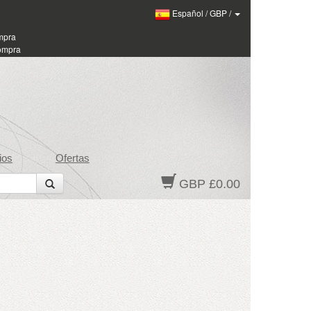
Español
/
GBP
/
ompra
compra
ios
Ofertas
GBP £0.00