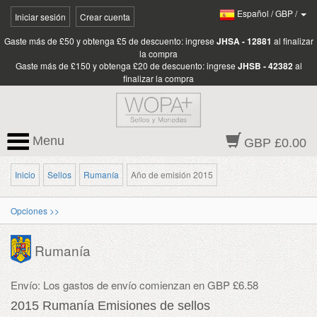
Español
/
GBP
/
Iniciar sesión
Crear cuenta
Gaste más de £50 y obtenga £5 de descuento: ingrese
JHSA - 12881
al finalizar
la compra
Gaste más de £150 y obtenga £20 de descuento: ingrese
JHSB - 42382
al
finalizar la compra
Menu
GBP £0.00
Inicio
Sellos
Rumanía
Año de emisión 2015
Opciones >>
Rumanía
Envío: Los gastos de envío comienzan en GBP £6.58
2015 Rumanía Emisiones de sellos