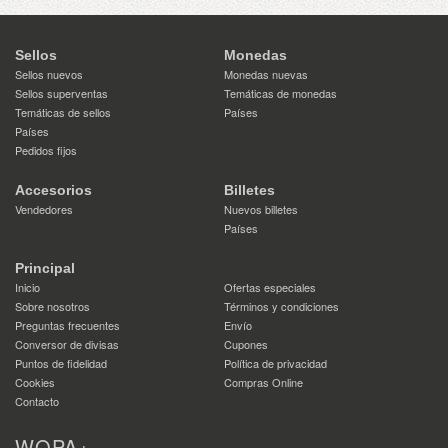
Sellos
Monedas
Sellos nuevos
Monedas nuevas
Sellos superventas
Temáticas de monedas
Temáticas de sellos
Países
Países
Pedidos fijos
Accesorios
Billetes
Vendedores
Nuevos billetes
Países
Principal
Inicio
Ofertas especiales
Sobre nosotros
Términos y condiciones
Preguntas frecuentes
Envío
Conversor de divisas
Cupones
Puntos de fidelidad
Política de privacidad
Cookies
Compras Online
Contacto
WOPA+