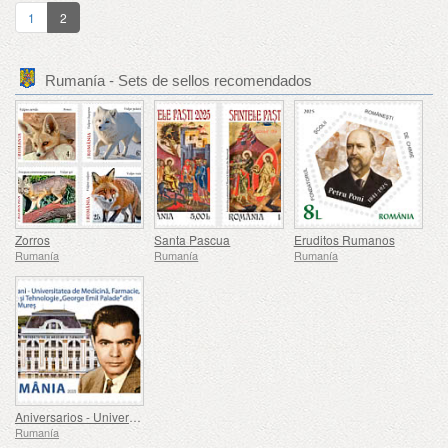
1
2
Rumanía - Sets de sellos recomendados
Zorros
Santa Pascua
Eruditos Rumanos
Rumanía
Rumanía
Rumanía
Aniversarios - Universidad de Medicina, Farmacia, Ciencia y Tecnología George Emil Palade de Targu Mures
Rumanía