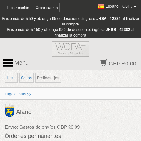
Español
/
GBP
/
Iniciar sesión
Crear cuenta
Gaste más de £50 y obtenga £5 de descuento: ingrese
JHSA - 12881
al finalizar
la compra
Gaste más de £150 y obtenga £20 de descuento: ingrese
JHSB - 42382
al
finalizar la compra
Menu
GBP £0.00
Inicio
Sellos
Pedidos fijos
Elige el país >>
Aland
Envío: Gastos de envíos GBP £6.09
Órdenes permanentes