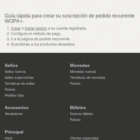
Guía rápida para crear su suscripción de pedido recurrente
WOPA+.
Crear
o
Iniciar sesión
a su cuenta registrada.
Configure el método de pago.
Ir a la página de pedido recurrente.
Suscribirse a los productos deseados
Sellos
Monedas
Sellos nuevos
Monedas nuevas
Sellos superventas
Temáticas de monedas
Temáticas de sellos
Países
Países
Pedidos fijos
Accesorios
Billetes
Vendedores
Nuevos billetes
Países
Principal
Inicio
Ofertas especiales