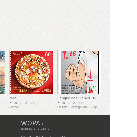
Noël
Langue des Signes - Bien
Émis: 02.12.2025
Émis: 02.12.2025
Serbie
Bosnie-Herzégovine - République de Srpska
WOPA+
Stamps and Coins