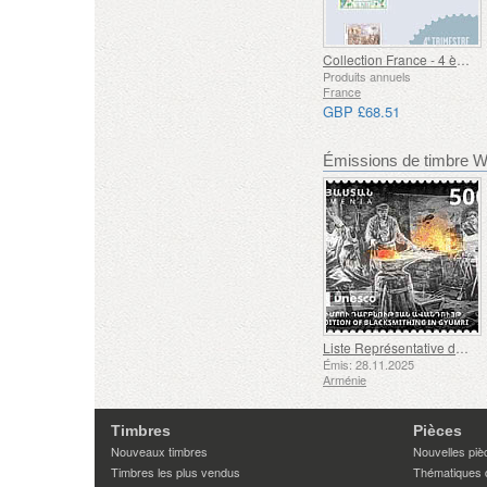
Collection France - 4 ème Trimestre
Produits annuels
France
GBP £68.51
Émissions de timbre
Liste Représentative du Patrimoine Culturel Immatériel de l'humanité de l'UNESCO - Tradition de la Forge à Gyumri
Émis: 28.11.2025
Arménie
Timbres
Pièces
Nouveaux timbres
Nouvelles piè
Timbres les plus vendus
Thématiques 