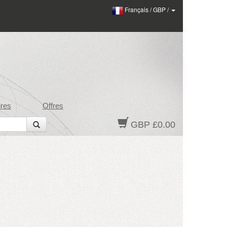
Français
/
GBP
/
res
Offres
GBP £0.00