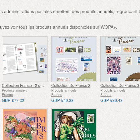
 administrations postales émettent des produits annuels, regroupant 
uvez voir tous les produits annuels disponibles sur WOPA+.
Collection France - 2 ème Trimestre
Collection De France 2
Collection De France 3
Produits annuels
Produits annuels
Produits annuels
France
France
France
GBP £77.32
GBP £49.88
GBP £39.43