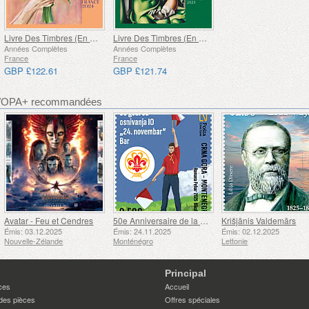
Livre Des Timbres (En Français)
Livre Des Timbres (En Français)
Années Complètes
Années Complètes
France
France
GBP £122.61
GBP £121.74
 WOPA+ recommandées
Avatar - Feu et Cendres
50e Anniversaire de la Fondation du Bar Scout du 24 Novembre
Krišjānis Valdemārs
Émis: 03.12.2025
Émis: 24.11.2025
Émis: 02.12.2025
Nouvelle-Zélande
Monténégro
Lettonie
Principal
ces
Accueil
des pièces
Offres spéciales