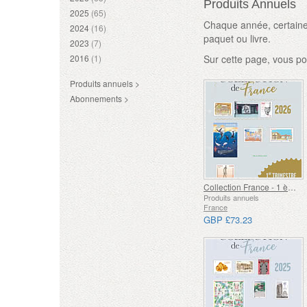
Produits Annuels
2025
(65)
Chaque année, certaines
2024
(16)
paquet ou livre.
2023
(7)
2016
(1)
Sur cette page, vous po
Produits annuels >
Abonnements >
Collection France - 1 ème Trimestre
Produits annuels
France
GBP £73.23