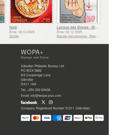
Noël
Langue des Signes - Bien
Émis: 02.12.2025
Émis: 02.12.2025
Serbie
Bosnie-Herzégovine - République de Srpska
WOPA+
Stamps and Coins
Gibraltar Philatelic Bureau Ltd.
PO BOX 5662
9/3 Cooperage Lane
Gibraltar
GX11 1AA
Tel: +350 200 63436
Email: info@wopa-plus.com
Company Registered Number 51211 (Gibraltar)