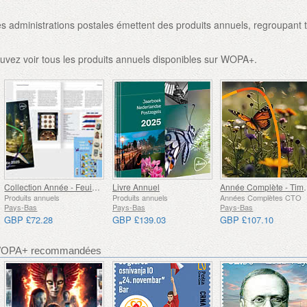
 administrations postales émettent des produits annuels, regroupant 
uvez voir tous les produits annuels disponibles sur WOPA+.
Collection Année - Feuilles
Livre Annuel
Année Com
Produits annuels
Produits annuels
Années Complètes CTO
Pays-Bas
Pays-Bas
Pays-Bas
GBP £72.28
GBP £139.03
GBP £107.10
 WOPA+ recommandées