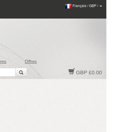
Français
/
GBP
/
res
Offres
GBP £0.00