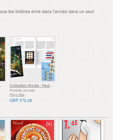
tous les timbres émis dans l'année dans un seul
plète - Timbres
Collection Année - Feuilles
Produits annuels
Pays-Bas
GBP £72.28