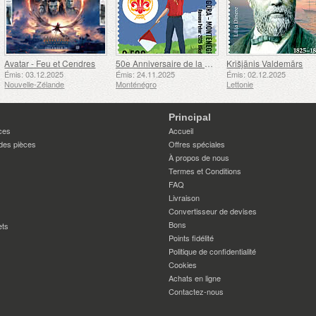
Avatar - Feu et Cendres
50e Anniversaire de la Fondation du Bar Scout du 24 Novembre
Krišjānis Valdemārs
Émis: 03.12.2025
Émis: 24.11.2025
Émis: 02.12.2025
Nouvelle-Zélande
Monténégro
Lettonie
Principal
ces
Accueil
des pièces
Offres spéciales
À propos de nous
Termes et Conditions
FAQ
Livraison
Convertisseur de devises
Bons
ets
Points fidélité
Politique de confidentialité
Cookies
Achats en ligne
Contactez-nous