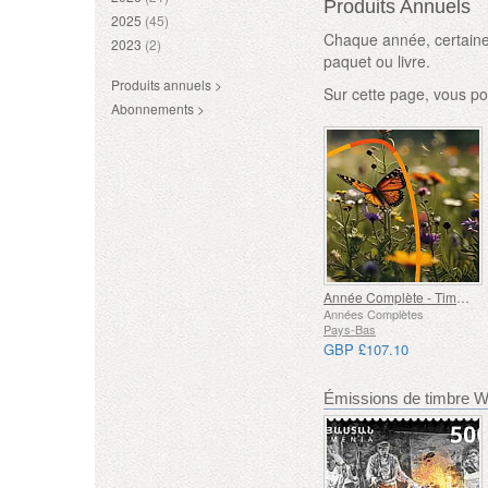
Produits Annuels
2025
(45)
Chaque année, certaines
2023
(2)
paquet ou livre.
Produits annuels >
Sur cette page, vous po
Abonnements >
Année Complète - Timbres
Années Complètes
Pays-Bas
GBP £107.10
Émissions de timbre