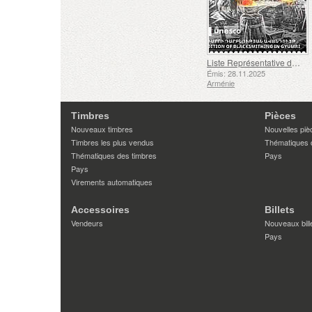
Liste Représentative du Patrimoine Culturel Immatériel de l'humanité de l'UNESCO - Tradition de la Forge à Gyumri
Émis: 28.11.2025
Arménie
Timbres
Pièces
Nouveaux timbres
Nouvelles piè
Timbres les plus vendus
Thématiques 
Thématiques des timbres
Pays
Pays
Virements automatiques
Accessoires
Billets
Vendeurs
Nouveaux bill
Pays