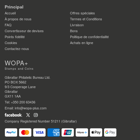
Principal
Accueil
Offres spéciales
À propos de nous
Termes et Conditions
FAQ
Livraison
Convertisseur de devises
Bons
Points fidélité
Politique de confidentialité
Cookies
Achats en ligne
Contactez-nous
WOPA+
Stamps and Coins
Gibraltar Philatelic Bureau Ltd.
PO BOX 5662
9/3 Cooperage Lane
Gibraltar
GX11 1AA
Tel: +350 200 63436
Email: info@wopa-plus.com
Company Registered Number 51211 (Gibraltar)