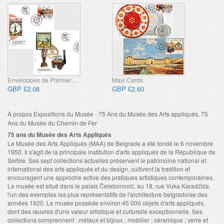
Enveloppes de Premier Jour
Maxi Cards
GBP £2.08
GBP £2.60
À propos Expositions du Musée - 75 Ans du Musée des Arts appliqués, 75
Ans du Musée du Chemin de Fer
75 ans du Musée des Arts Appliqués
Le Musée des Arts Appliqués (MAA) de Belgrade a été fondé le 6 novembre
1950. Il s'agit de la principale institution d'arts appliqués de la République de
Serbie. Ses sept collections actuelles préservent le patrimoine national et
international des arts appliqués et du design, cultivent la tradition et
encouragent une approche active des pratiques artistiques contemporaines.
Le musée est situé dans le palais Čelebonović, au 18, rue Vuka Karadžića,
l'un des exemples les plus représentatifs de l'architecture belgradoise des
années 1920. Le musée possède environ 45 000 objets d'arts appliqués,
dont des œuvres d'une valeur artistique et culturelle exceptionnelle. Ses
collections comprennent : métaux et bijoux ; mobilier ; céramique ; verre et