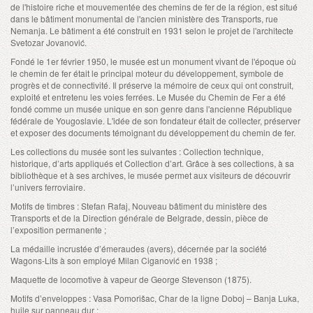
de l'histoire riche et mouvementée des chemins de fer de la région, est situé
dans le bâtiment monumental de l'ancien ministère des Transports, rue
Nemanja. Le bâtiment a été construit en 1931 selon le projet de l'architecte
Svetozar Jovanović.
Fondé le 1er février 1950, le musée est un monument vivant de l'époque où
le chemin de fer était le principal moteur du développement, symbole de
progrès et de connectivité. Il préserve la mémoire de ceux qui ont construit,
exploité et entretenu les voies ferrées. Le Musée du Chemin de Fer a été
fondé comme un musée unique en son genre dans l'ancienne République
fédérale de Yougoslavie. L'idée de son fondateur était de collecter, préserver
et exposer des documents témoignant du développement du chemin de fer.
Les collections du musée sont les suivantes : Collection technique,
historique, d’arts appliqués et Collection d’art. Grâce à ses collections, à sa
bibliothèque et à ses archives, le musée permet aux visiteurs de découvrir
l’univers ferroviaire.
Motifs de timbres : Stefan Rafaj, Nouveau bâtiment du ministère des
Transports et de la Direction générale de Belgrade, dessin, pièce de
l’exposition permanente ;
La médaille incrustée d’émeraudes (avers), décernée par la société
Wagons-Lits à son employé Milan Ciganović en 1938 ;
Maquette de locomotive à vapeur de George Stevenson (1875).
Motifs d’enveloppes : Vasa Pomorišac, Char de la ligne Doboj – Banja Luka,
huile sur panneau dur ;