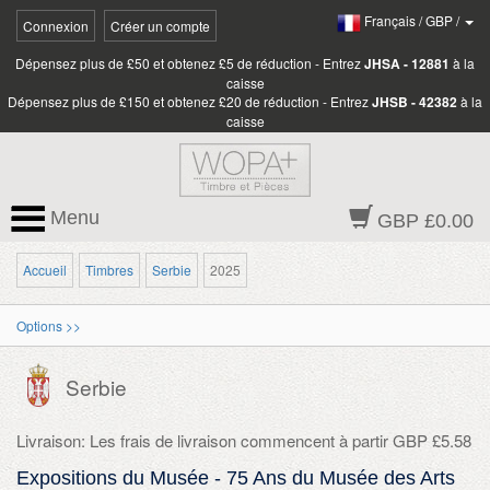
Français
/
GBP
/
Connexion
Créer un compte
Dépensez plus de £50 et obtenez £5 de réduction - Entrez
JHSA - 12881
à la
caisse
Dépensez plus de £150 et obtenez £20 de réduction - Entrez
JHSB - 42382
à la
caisse
Menu
GBP £0.00
Accueil
Timbres
Serbie
2025
Options >>
Serbie
Livraison: Les frais de livraison commencent à partir GBP £5.58
Expositions du Musée - 75 Ans du Musée des Arts