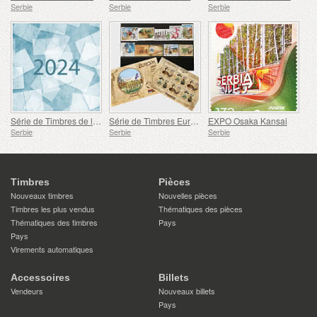
Serbie
Serbie
Serbie
Série de Timbres de l'année
Série de Timbres Europe 2007-2016
EXPO Osaka Kansai
Serbie
Serbie
Serbie
Timbres
Pièces
Nouveaux timbres
Nouvelles pièces
Timbres les plus vendus
Thématiques des pièces
Thématiques des timbres
Pays
Pays
Virements automatiques
Accessoires
Billets
Vendeurs
Nouveaux billets
Pays