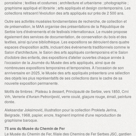
porcelaine ; textiles et costumes ; architecture et urbanisme ; photographie ;
graphisme appliqué et librairie ; arts appliqués et design contemporains. Les
collections retracent l'évolution des arts appliqués sur près de 2 500 ans.
Outre ses activités muséales fondamentales de recherche, de collection et
de préservation, le MAA organise des présentations de la République de
Serbie lors d'événements et de festivals internationaux. Le musée propose
également des services de documentation, de conservation du bois et des
textiles, ainsi qu'une bibliothèque. Les expositions se déroulent dans quatre
espaces d'exposition actifs, incluant des événements traditionnels comme le
Salon d'architecture, le Salon des arts appliqués contemporains et le Salon
d'octobre des enfants, des expositions d'atelier ouvertes chaque année à
l'occasion de la Journée du Musée des arts appliqués, ainsi que de
nombreuses expositions temporaires et temporaires. À l'occasion de son
anniversaire en 2025, le Musée des arts appliqués présentera une sélection
des objets les plus représentatifs de ses collections dans le cadre de sa
nouvelle exposition permanente.
Motifs de timbres : Plateau à dessert, Principauté de Serbie, vers 1850, Crni
Vrh, Verrerie d'Avram Petronijević, verre coulé, glaçure rouge, émail, peinture
dorée.
Aleksandar Joksimović, illustration pour la collection Prokleta Jerina,
Belgrade, 1968, papier, encre, fragment imprimé d'une reproduction de
graphisme baroque.
75 ans du Musée du Chemin de Fer
Le Musée du Chemin de Fer, filiale des Chemins de Fer Serbes JSC, gardien