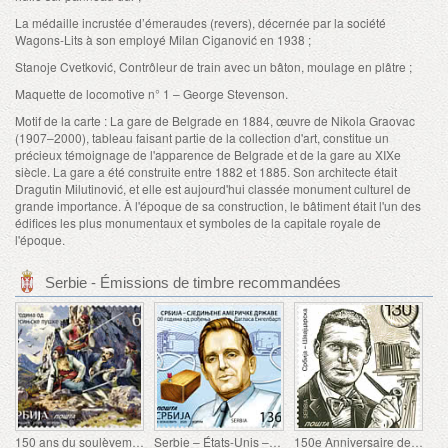
La médaille incrustée d’émeraudes (revers), décernée par la société
Wagons-Lits à son employé Milan Ciganović en 1938 ;
Stanoje Cvetković, Contrôleur de train avec un bâton, moulage en plâtre ;
Maquette de locomotive n° 1 – George Stevenson.
Motif de la carte : La gare de Belgrade en 1884, œuvre de Nikola Graovac
(1907–2000), tableau faisant partie de la collection d'art, constitue un
précieux témoignage de l'apparence de Belgrade et de la gare au XIXe
siècle. La gare a été construite entre 1882 et 1885. Son architecte était
Dragutin Milutinović, et elle est aujourd'hui classée monument culturel de
grande importance. À l'époque de sa construction, le bâtiment était l'un des
édifices les plus monumentaux et symboles de la capitale royale de
l'époque.
Serbie - Émissions de timbre recommandées
150 ans du soulèvement de Nevesinje
Serbie – États-Unis – 100e anniversaire de la naissance de Douglas Engelbart
150e Anniversaire de la Naissance de Rodolphe Archibald Reiss