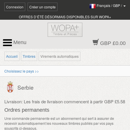
Français
/
GBP
/
Connexion
Créer un compte
OFFRES D’ÉTÉ DÉSORMAIS DISPONIBLES SUR WOPA+
Menu
GBP £0.00
Accueil
Timbres
Virements automatiques
Choisissez le pays >>
Serbie
Livraison: Les frais de livraison commencent à partir GBP £5.58
Ordres permanents
Une commande permanente est un abonnement qui sert à assurer de
recevoir automatiquement les nouveaux timbres publiés par vos pays
souscrits ci-dessous.