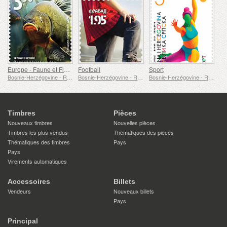
Europe - Faune et Flore Sous-Marines
Football
Sport
Bosnie-Herzégovine - République de Srpska
Bosnie-Herzégovine - République de Srpska
Bosnie-Herzégovine - République de Srpska
Timbres
Pièces
Nouveaux timbres
Nouvelles pièces
Timbres les plus vendus
Thématiques des pièces
Thématiques des timbres
Pays
Pays
Virements automatiques
Accessoires
Billets
Vendeurs
Nouveaux billets
Pays
Principal