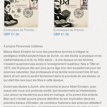
Enveloppes de Premier Jour
Enveloppes de Premier Jour
GBP £1.56
GBP £1.56
À propos Personnes Célèbres
Mileva Marić Einstein fut l'une des premières femmes à intégrer le
prestigieux Institut polytechnique de Zurich, où elle étudia la physique et les
mathématiques à la fin du XIXe siècle – à une époque où les femmes
n'avaient quasiment pas accès à l'enseignement supérieur. Née à Tittel en
1875, elle fit preuve dès son plus jeune âge d'un don exceptionnel pour les
sciences naturelles. Ses professeurs et sa famille reconnurent très tôt son
talent, et son père la soutint fermement dans la poursuite de ses études, ce
qui était très rare pour les filles à cette époque.
Durant ses études à Zurich, elle rencontra le jeune Albert Einstein, avec
lequel elle noua une profonde amitié, tant émotionnelle qu'intellectuelle.
Leur amour se transforma plus tard en mariage, et ils eurent trois enfants.
Bien qu'il n'existe aucune preuve définitive de son implication dans les
premiers travaux d'Einstein, de nombreux historiens des sciences débattent
encore de sa contribution, et notamment de l'importance de celle-ci, à ses