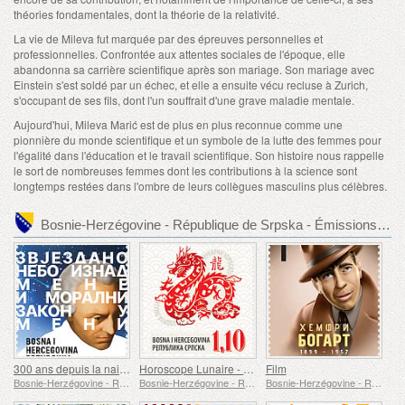
théories fondamentales, dont la théorie de la relativité.
La vie de Mileva fut marquée par des épreuves personnelles et
professionnelles. Confrontée aux attentes sociales de l'époque, elle
abandonna sa carrière scientifique après son mariage. Son mariage avec
Einstein s'est soldé par un échec, et elle a ensuite vécu recluse à Zurich,
s'occupant de ses fils, dont l'un souffrait d'une grave maladie mentale.
Aujourd'hui, Mileva Marić est de plus en plus reconnue comme une
pionnière du monde scientifique et un symbole de la lutte des femmes pour
l'égalité dans l'éducation et le travail scientifique. Son histoire nous rappelle
le sort de nombreuses femmes dont les contributions à la science sont
longtemps restées dans l'ombre de leurs collègues masculins plus célèbres.
Bosnie-Herzégovine - République de Srpska - Émissions de timbre recommandées
300 ans depuis la naissance d'Emmanuel Kant
Horoscope Lunaire - Année du Dragon
Film
Bosnie-Herzégovine - République de Srpska
Bosnie-Herzégovine - République de Srpska
Bosnie-Herzégovine - République de Srpska