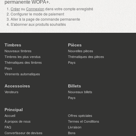
permanente WOPA+.
Créer
ou
Connexion
dans votre compte enregistré
Configurer le mode de paiement
Aller à la page de commande permanente
S'abonner aux produits souhaités
Timbres
Pièces
Nouveaux timbres
Nouvelles pièces
Timbres les plus vendus
Thématiques des pièces
Thématiques des timbres
Pays
Pays
Virements automatiques
Accessoires
Billets
Vendeurs
Nouveaux billets
Pays
Principal
Accueil
Offres spéciales
À propos de nous
Termes et Conditions
FAQ
Livraison
Convertisseur de devises
Bons