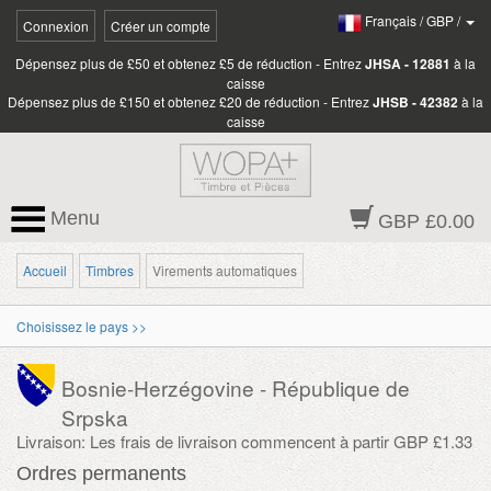
Français
/
GBP
/
Connexion
Créer un compte
Dépensez plus de £50 et obtenez £5 de réduction - Entrez
JHSA - 12881
à la
caisse
Dépensez plus de £150 et obtenez £20 de réduction - Entrez
JHSB - 42382
à la
caisse
Menu
GBP £0.00
Accueil
Timbres
Virements automatiques
Choisissez le pays >>
Bosnie-Herzégovine - République de
Srpska
Livraison: Les frais de livraison commencent à partir GBP £1.33
Ordres permanents