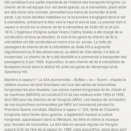
Hill constituent une partie importante de l'histoire des transports hongrois. Le
chemin de fer est équipé d'un rail denté spécial, ou à crémaillère, placé entre
les rails d'une voie normale, permettant aux trains de surmonter la forte
pente. Les roues dentées installées sur la locomotive s'engagent dans le rail
à crémaillère, entraînant le train vers le haut et vers le bas. Le premier train à
vapeur a circulé sur le chemin de fer à crémaillère de Sváb Hill le 24 juin
1874. L'ingénieur d'origine suisse Ferenc Cathry Szaléz a été chargé de la
construction et sous sa direction, la voie et les gares du chemin de fer à
crémaillère ont été construites en moins d'un an. année. Le trafic de
passagers du chemin de fer à crémaillère du Sváb Hill a augmenté
régulièrement au fil des décennies et, au début du XXe siècle, il a fallu le
moderniser. Le chemin de fer a été électrifié et a commencé à transporter des
passagers le 2 juin 1929. Aujourd'hui, le seul chemin de fer à crémaillère de
Budapest circule dans le district XII, entre les gares de Városmajor et de
Széchenyi Hill.
Machine à vapeur n° La 424 (surnommée « Buffalo » ou « Nurmi » d'après le
célèbre coureur de fond finlandais) est l'une des séries de locomotives
hongroises les plus réussies. Les usines royales hongroises de fer, d'acier et
de machines (MÁVAG) ont construit 514 de ces moteurs entre 1924 et 1958,
dont 365 pour les chemins de fer hongrois (MÁV). Les travaux de conception
de ces locomotives commandées par MÁV ont commencé pendant la
Première Guerre mondiale. Machine à vapeur n° 424, fierté de l'industrie
hongroise dans l'entre-deux-guerres, a également marqué la culture
hongroise, apparaissant dans la littérature, les films et même la musique
pop. Numéro de locomotive. Le 424 était en service régulier en Hongrie
jusqu'à la fin de l'ère de la vapeur en 1985, mais aujourd'hui, seuls deux sont