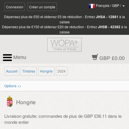
Français
/
GBP
/
Connexion
Créer un compte
Dépensez plus de £50 et obtenez £5 de réduction - Entrez
JHSA - 12881
à la
caisse
Dépensez plus de £150 et obtenez £20 de réduction - Entrez
JHSB - 42382
à la
caisse
Menu
GBP £0.00
Accueil
Timbres
Hongrie
2024
Options >>
Hongrie
Livraison gratuite: commandes de plus de GBP £36.11 dans le
monde entier