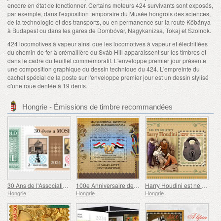
encore en état de fonctionner. Certains moteurs 424 survivants sont exposés,
par exemple, dans l'exposition temporaire du Musée hongrois des sciences,
de la technologie et des transports, ou en permanence sur la route Kőbánya
à Budapest ou dans les gares de Dombóvár, Nagykanizsa, Tokaj et Szolnok.
424 locomotives à vapeur ainsi que les locomotives à vapeur et électrifiées
du chemin de fer à crémaillère du Sváb Hill apparaissent sur les timbres et
dans le cadre du feuillet commémoratif. L'enveloppe premier jour présente
une composition graphique du dessin technique du 424. L'empreinte du
cachet spécial de la poste sur l'enveloppe premier jour est un dessin stylisé
d'une roue dentée à 19 dents.
Hongrie - Émissions de timbre recommandées
30 Ans de l'Association Philatélique Olympique et Sportive Hongroise
100e Anniversaire de l'établissement des Relations Consulaires Entre la Hongrie et l'Égypte
Harry Houdini est né il y a 150 Ans
Hongrie
Hongrie
Hongrie