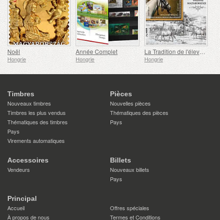
Noël
Année Complet
La Tradition de l'élevage de Chevaux Lipizzans en Hongrie
Hongrie
Hongrie
Hongrie
Timbres
Pièces
Nouveaux timbres
Nouvelles pièces
Timbres les plus vendus
Thématiques des pièces
Thématiques des timbres
Pays
Pays
Virements automatiques
Accessoires
Billets
Vendeurs
Nouveaux billets
Pays
Principal
Accueil
Offres spéciales
À propos de nous
Termes et Conditions