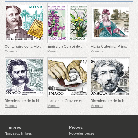
Centenaire de la Mort de Stéphane Liégeard
Émission Conjointe Monaco/Chine – 30 Ans de Relations Diplomatiques
Maria Caterina, Princesse de Monaco et Condé
Monaco
Monaco
Monaco
Bicentenaire de la Naissance de Johann Strauss II
L'art de la Gravure en Taille-douce des Timbres-poste
Bicentenaire de la Naissance de Charles Garnier
Monaco
Monaco
Monaco
Timbres
Pièces
Nouveaux timbres
Nouvelles pièces