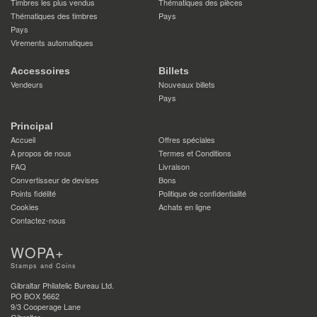
Timbres les plus vendus
Thématiques des pièces
Thématiques des timbres
Pays
Pays
Virements automatiques
Accessoires
Billets
Vendeurs
Nouveaux billets
Pays
Principal
Accueil
Offres spéciales
À propos de nous
Termes et Conditions
FAQ
Livraison
Convertisseur de devises
Bons
Points fidélité
Politique de confidentialité
Cookies
Achats en ligne
Contactez-nous
WOPA+
Stamps and Coins
Gibraltar Philatelic Bureau Ltd.
PO BOX 5662
9/3 Cooperage Lane
Gibraltar