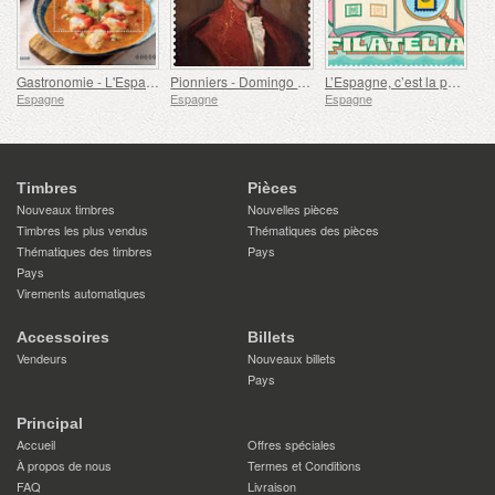
Gastronomie - L'Espagne en 19 Plats, Melilla, Lotte à la Rusadir
Pionniers - Domingo de Bonechea
L’Espagne, c’est la philatélie
Espagne
Espagne
Espagne
Timbres
Pièces
Nouveaux timbres
Nouvelles pièces
Timbres les plus vendus
Thématiques des pièces
Thématiques des timbres
Pays
Pays
Virements automatiques
Accessoires
Billets
Vendeurs
Nouveaux billets
Pays
Principal
Accueil
Offres spéciales
À propos de nous
Termes et Conditions
FAQ
Livraison