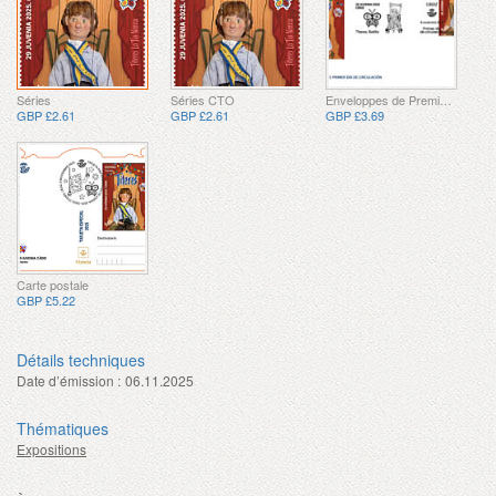
Séries
Séries CTO
Enveloppes de Premier Jour
GBP £2.61
GBP £2.61
GBP £3.69
Carte postale
GBP £5.22
Détails techniques
Date d’émission :
06.11.2025
Thématiques
Expositions