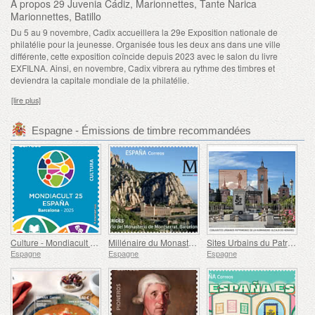
À propos 29 Juvenia Cádiz, Marionnettes, Tante Narica
Marionnettes, Batillo
Du 5 au 9 novembre, Cadix accueillera la 29e Exposition nationale de
philatélie pour la jeunesse. Organisée tous les deux ans dans une ville
différente, cette exposition coïncide depuis 2023 avec le salon du livre
EXFILNA. Ainsi, en novembre, Cadix vibrera au rythme des timbres et
deviendra la capitale mondiale de la philatélie.
[lire plus]
Espagne - Émissions de timbre recommandées
Culture - Mondiacult 25 Espagne, Barcelone
Millénaire du Monastère de Montserrat, Barcelone
Sites Urbains du Patrimoine Mondial - Alcalá de Henares
Espagne
Espagne
Espagne