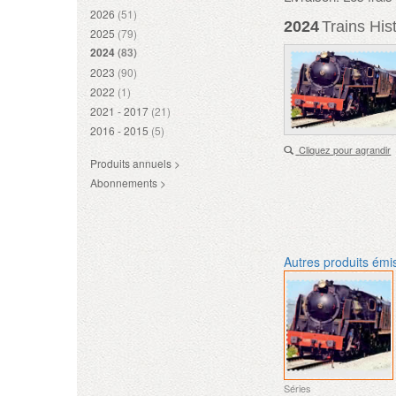
2026
(51)
2024
Trains His
2025
(79)
2024
(83)
2023
(90)
2022
(1)
2021 - 2017
(21)
2016 - 2015
(5)
Cliquez pour agrandir
Produits annuels >
Abonnements >
Autres produits émi
Séries