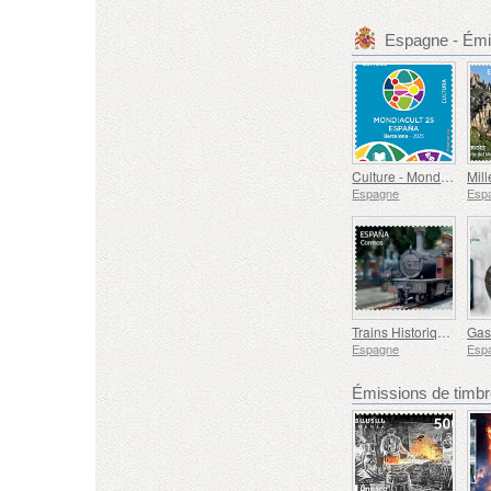
Espagne - Émi
Culture - Mondiacult 25 Espagne, Barcelone
Espagne
Esp
Trains Historiques - Train à Vapeur Euskotren
Espagne
Esp
Émissions de tim