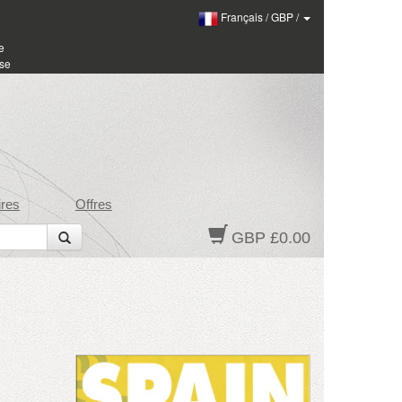
Français
/
GBP
/
e
sse
res
Offres
GBP £0.00