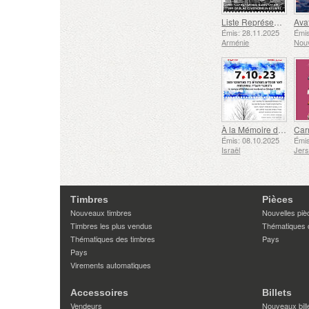
Liste Représentative du Patrimoine Culturel Immatériel de l'humanité de l'UNESCO - Tradition de la Forge à Gyumri
Émis: 28.11.2025
Émis
Arménie
Nouv
À la Mémoire des Morts et des Assassinés le 7 Octobre 2023
Émis: 08.10.2025
Émis
Israël
Jer
Timbres
Pièces
Nouveaux timbres
Nouvelles piè
Timbres les plus vendus
Thématiques 
Thématiques des timbres
Pays
Pays
Virements automatiques
Accessoires
Billets
Vendeurs
Nouveaux bill