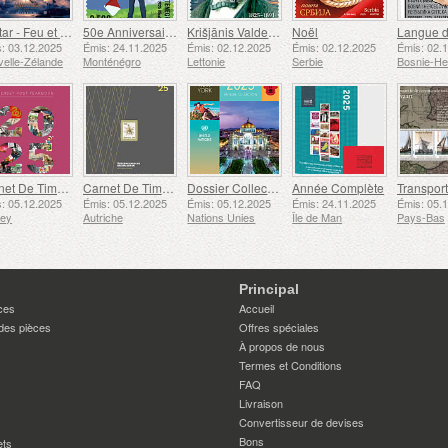
Avatar - Feu et Cendres
50e Anniversaire de la Fondation du Bar Scout du 24 Novembre
Krišjānis Valdemārs
Noël
: 03.12.2025
Émis: 24.11.2025
Émis: 02.12.2025
Émis: 02.12.2025
Émis: 02.
elle-Zélande
Monténégro
Lettonie
Serbie
Carnet De Timbres
Carnet De Timbres
Dossier Collection Annuelle (New York)
Année Complète
: 05.12.2025
Émis: 05.12.2025
Émis: 05.12.2025
Émis: 24.11.2025
Émis: 05.
sey
Autriche
Nations Unies
Île de Man
Pays-Bas
Principal
ces
Accueil
des pièces
Offres spéciales
À propos de nous
Termes et Conditions
FAQ
Livraison
Convertisseur de devises
Bons
ets