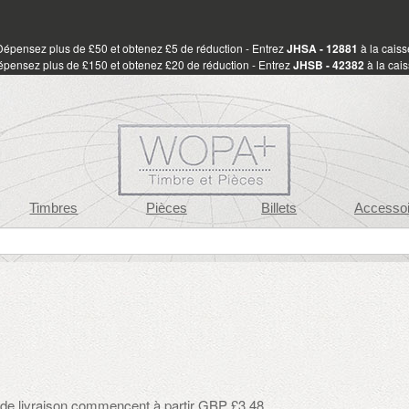
Dépensez plus de £50 et obtenez £5 de réduction - Entrez
JHSA - 12881
à la caiss
pensez plus de £150 et obtenez £20 de réduction - Entrez
JHSB - 42382
à la cai
Timbres
Pièces
Billets
Accessoi
s de livraison commencent à partir GBP £3.48