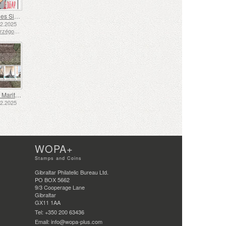
Langue des Signes - Bien
12.2025
Bosnie-Herzégovine - République de Srpska
Transport Maritime aux XVIIe et XVIIIe Siècles – Transport de Tourbe
12.2025
WOPA+
Stamps and Coins
Gibraltar Philatelic Bureau Ltd.
PO BOX 5662
9/3 Cooperage Lane
Gibraltar
GX11 1AA
Tel: +350 200 63436
Email: info@wopa-plus.com