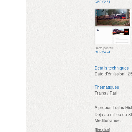
GBP £2.61
Carte postale
GBP £4.74
Détails techniques
Date d’émission :
2
Thématiques
Trains / Rail
À propos Trains His
Déjà au milieu du XI
Méditerranée.
[lire plus]