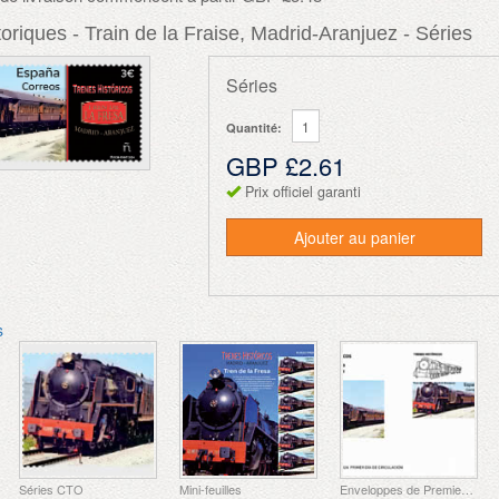
toriques - Train de la Fraise, Madrid-Aranjuez - Séries
Séries
Quantité:
GBP £2.61
Prix officiel garanti
Ajouter au panier
s
Séries CTO
Mini-feuilles
Enveloppes de Premier Jour