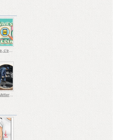
L’Espagne, c’est la philatélie
Anciens Métiers - Chauffeur