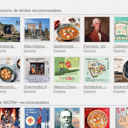
ssions de timbre recommandées
Millénaire du Monastère de Montserrat, Barcelone
Sites Urbains du Patrimoine Mondial - Alcalá de Henares
Gastronomie - L'Espagne en 19 Plats, Melilla, Lotte à la Rusadir
Pionniers - Domingo de Bonechea
agne
Espagne
Espagne
Espagne
Espagne
Gastronomie - L'Espagne en 19 Plats, Ceuta, Ragoût de Thon Aux pPommes de Terre
Charmantes Villes
Valeurs Civiques - Cybersécurité
Architecture - Institut des Sciences de la Construction Eduardo Torroja, 90e Anniversaire
agne
Espagne
Espagne
Espagne
Espagne
bre WOPA+ recommandées