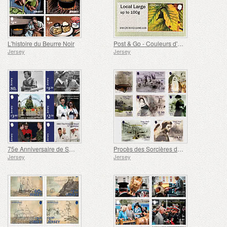
L'histoire du Beurre Noir
Post & Go - Couleurs d'automne
Jersey
Jersey
75e Anniversaire de SAR la Princesse Royale
Procès des Sorcières de Jersey
Jersey
Jersey