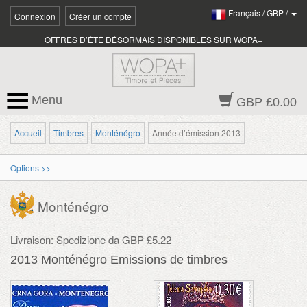
Français
/
GBP
/
Connexion
Créer un compte
OFFRES D’ÉTÉ DÉSORMAIS DISPONIBLES SUR WOPA+
Menu
GBP £0.00
Accueil
Timbres
Monténégro
Année d’émission 2013
Options >>
Monténégro
Livraison: Spedizione da GBP £5.22
2013 Monténégro Emissions de timbres