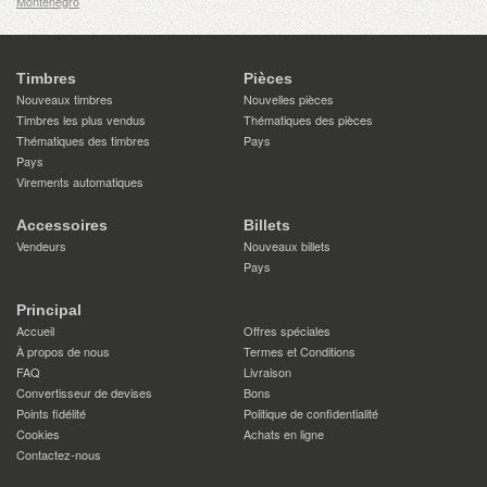
Monténégro
Timbres
Pièces
Nouveaux timbres
Nouvelles pièces
Timbres les plus vendus
Thématiques des pièces
Thématiques des timbres
Pays
Pays
Virements automatiques
Accessoires
Billets
Vendeurs
Nouveaux billets
Pays
Principal
Accueil
Offres spéciales
À propos de nous
Termes et Conditions
FAQ
Livraison
Convertisseur de devises
Bons
Points fidélité
Politique de confidentialité
Cookies
Achats en ligne
Contactez-nous