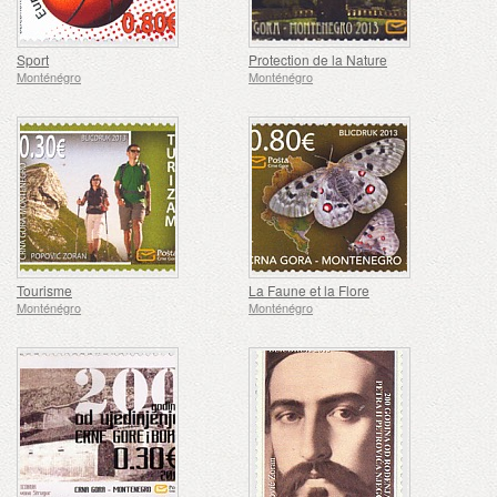
Sport
Protection de la Nature
Monténégro
Monténégro
Tourisme
La Faune et la Flore
Monténégro
Monténégro