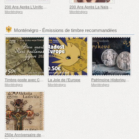
200 Ans Après L'Unification du Monténégro et de Boka
200 Ans Après La Naissance de Peter II Petrović Njegoš
Monténégro
Monténégro
Monténégro - Émissions de timbre recommandées
Timbre-poste avec Cachets Postaux d'un jour
La Joie de l'Europe
Patrimoine Historique de Brskovo
Monténégro
Monténégro
Monténégro
250e Anniversaire de la Naissance d'Aleksije Lazović