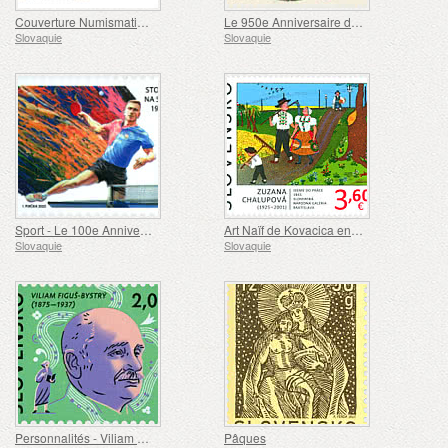
Couverture Numismatique - Le 100e Anniversaire du Championnat d'Europe de Hockey sur Glace dans les Hautes Tatras
Le 950e Anniversaire de la Fondation de l'abbaye de Hronsky Benadik
Slovaquie
Slovaquie
Sport - Le 100e Anniversaire du Tennis de Table en Slovaquie
Art Naïf de Kovacica en Voïvodine
Slovaquie
Slovaquie
Personnalités - Viliam Figus-Bystry 1875-1937
Pâques