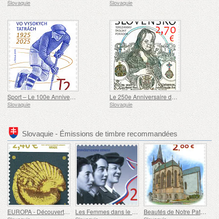
Slovaquie
Slovaquie
Sport – Le 100e Anniversaire du Championnat d'Europe de Hockey sur Glace dans les Hautes Tatras
Le 250e Anniversaire du Système Scolaire Thérésien
Slovaquie
Slovaquie
Slovaquie - Émissions de timbre recommandées
EUROPA - Découvertes Celtiques au Château de Bratislava
Les Femmes dans le Mouvement de Résistance Antifasciste
Beautés de Notre Patrie - Une Chapelle Gothique à Spišský Štvrtok