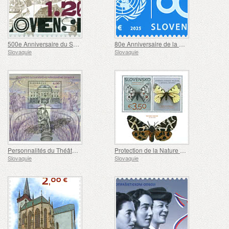
500e Anniversaire du Soulèvement des Mineurs de 1525-1526
80e Anniversaire de la Fondation des Nations Unies
Slovaquie
Slovaquie
Personnalités du Théâtre National Slovaque
Protection de la Nature - La Collection de Papillons du Musée de Slovaquie Centrale, Banská Bystrica
Slovaquie
Slovaquie