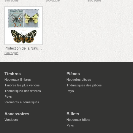
Slovaquie
Slovaquie
Slovaquie
Protection de la Nature - La Collection de Papillons du Musée de Slovaquie Centrale, Banská Bystrica
Slovaquie
Timbres
Pièces
Nouveaux timbres
Nouvelles pièces
Timbres les plus vendus
Thématiques des pièces
Thématiques des timbres
Pays
Pays
Virements automatiques
Accessoires
Billets
Vendeurs
Nouveaux billets
Pays