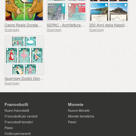
Capra Reale Dorata di Guernsey
SEPAC - Architettura, St James Guernsey
250 Anni dalla Nascita di J.M.W. Turner
Guernsey
Guernsey
Guernsey
Guernsey Dodici Giorni di Natale
Guernsey
Francobolli
Monete
Nuovi francobolli
Nuove Monete
Francobolli più venduti
Monete tematiche
Francobolli tematici
Paesi
Paesi
Ordini permanenti