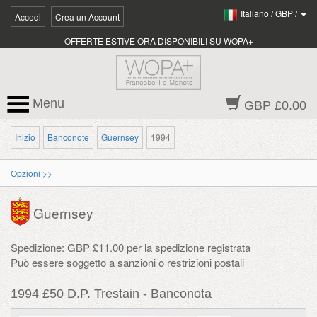
Italiano
/
GBP
/
Accedi
Crea un Account
OFFERTE ESTIVE ORA DISPONIBILI SU WOPA+
Menu
GBP £0.00
Inizio
Banconote
Guernsey
1994
Opzioni >>
Guernsey
Spedizione: GBP £11.00 per la spedizione registrata
Può essere soggetto a sanzioni o restrizioni postali
1994 £50 D.P. Trestain - Banconota