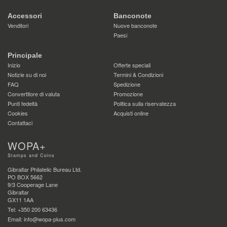
Accessori
Banconote
Venditori
Nuove banconote
Paesi
Principale
Inizio
Offerte speciali
Notizie su di noi
Termini & Condizioni
FAQ
Spedizione
Convertitore di valuta
Promozione
Punti fedeltà
Politica sulla riservatezza
Cookies
Acquisti online
Contattaci
WOPA+
Stamps and Coins
Gibraltar Philatelic Bureau Ltd.
PO BOX 5662
9/3 Cooperage Lane
Gibraltar
GX11 1AA
Tel: +350 200 63436
Email: info@wopa-plus.com