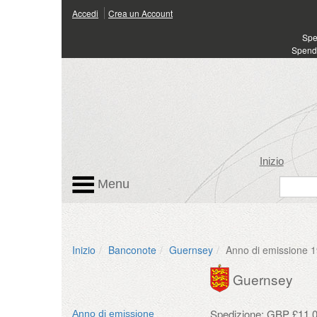
Accedi
Crea un Account
Spen
Spendi
Inizio
Menu
Inizio
Banconote
Guernsey
Anno di emissione 
Guernsey
Spedizione: GBP £11.00
Anno di emissione