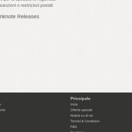
anzioni o restrizioni postali
nknote Releases
Principale
e
Inizio
iche
Offerte speciali
Notizie su di noi
Termini & Condizioni
FAQ