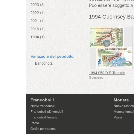
2023
(3)
Può essere soggetto a s
2022
(1)
1994 Guernsey Ba
2021
(1)
2016
(1)
1994
(1)
Variazioni del peodotto
Banconota
1994 £50 D.P. Trestain
Guernsey
Francobolli
Monete
Nuovi francobolli
Nuove Monet
Francobolli più venduti
Monete temat
Francobolli tematici
Paesi
Paesi
Ordini permanenti