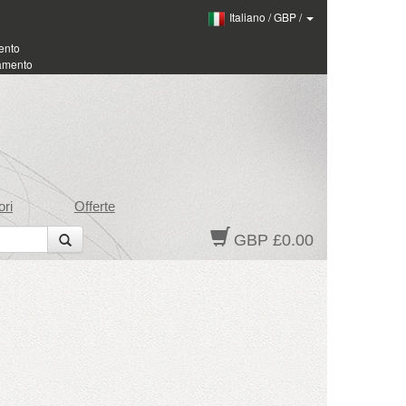
Italiano
/
GBP
/
ento
amento
ri
Offerte
GBP £0.00