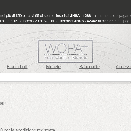
di più di £50 e ricevi £5 di sconto: inserisci
JHSA - 12881
al momento del pagam
 più di £150 e ricevi £20 di SCONTO: inserisci
JHSB - 42382
al momento del pag
Francobolli
Monete
Banconote
Accesso
1994
 per la spedizione registrata