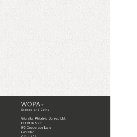
WOPA+
Stamps and Coins
Gibraltar Philatelic Bureau Ltd.
PO BOX 5662
9/3 Cooperage Lane
Gibraltar
GX11 1AA