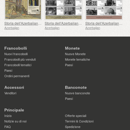
Storia dell'Azerbaijan Occidentale - L'ultimo Iravan Khan
Storia dell'Azerbaijan Occidentale - Palazzo Sardar
Storia dell'Azerbaijan Occidentale - Moschea Sardar
Azerbaijan
Azerbaijan
Azerbaijan
Francobolli
Monete
Nuovi francobolli
Nuove Monete
Francobolli più venduti
Monete tematiche
Francobolli tematici
Paesi
Paesi
Ordini permanenti
Accessori
Banconote
Venditori
Nuove banconote
Paesi
Principale
Inizio
Offerte speciali
Notizie su di noi
Termini & Condizioni
FAQ
Spedizione