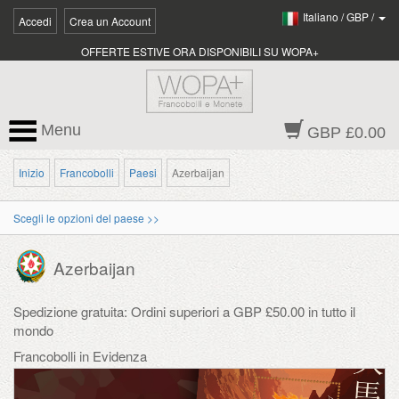
Italiano
/
GBP
/
Accedi
Crea un Account
OFFERTE ESTIVE ORA DISPONIBILI SU WOPA+
Menu
GBP £0.00
Inizio
Francobolli
Paesi
Azerbaijan
Scegli le opzioni del paese >>
Azerbaijan
Spedizione gratuita: Ordini superiori a GBP £50.00 in tutto il
mondo
Francobolli in Evidenza