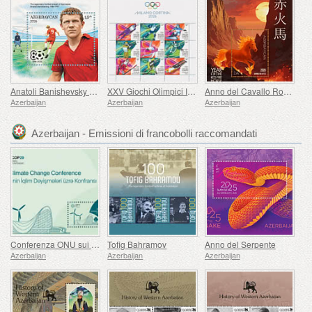
Anatoli Banishevsky Compie 80 Anni
XXV Giochi Olimpici Invernali
Anno del Cavallo Rosso Fuoco
Azerbaijan
Azerbaijan
Azerbaijan
Azerbaijan - Emissioni di francobolli raccomandati
Conferenza ONU sui Cambiamenti Climatici
Tofig Bahramov
Anno del Serpente
Azerbaijan
Azerbaijan
Azerbaijan