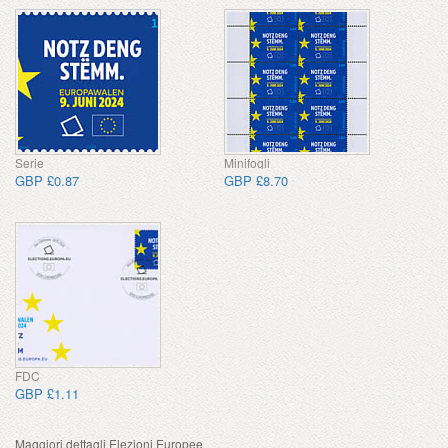
Serie
Minifogli
GBP £0.87
GBP £8.70
FDC
GBP £1.11
Maggiori dettagli Elezioni Europee