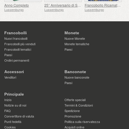
Anno Completo
25° Anniversario di Sua Altezza Reale il Granduca
Francobollo Ricamato - Ascesa al Trono di Henri
Lussemburgo
Lussemburgo
Lussemburgo
Francobolli
Monete
Nuovi francobolli
Nuove Monete
Francobolli più venduti
Monete tematiche
Francobolli tematici
Paesi
Paesi
Ordini permanenti
Accessori
Banconote
Venditori
Nuove banconote
Paesi
Principale
Inizio
Offerte speciali
Notizie su di noi
Termini & Condizioni
FAQ
Spedizione
Convertitore di valuta
Promozione
Punti fedeltà
Politica sulla riservatezza
Cookies
Acquisti online