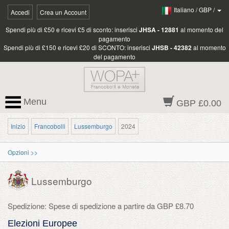
Italiano
/
GBP
/
Accedi
Crea un Account
Spendi più di £50 e ricevi £5 di sconto: inserisci
JHSA - 12881
al momento del
pagamento
Spendi più di £150 e ricevi £20 di SCONTO: inserisci
JHSB - 42382
al momento
del pagamento
Menu
GBP £0.00
Inizio
Francobolli
Lussemburgo
2024
Opzioni >>
Lussemburgo
Spedizione: Spese di spedizione a partire da GBP £8.70
Elezioni Europee