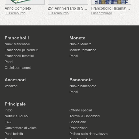
Anno Completo
25° Anniversario di Sua Altezza Reale il Granduca
Francobollo Ricamato - Ascesa al Trono di Henri
Lussemburgo
Lussemburgo
Lussemburgo
Francobolli
Monete
Nuovi francobolli
Nuove Monete
Francobolli più venduti
Monete tematiche
Francobolli tematici
Paesi
Paesi
Ordini permanenti
Accessori
Banconote
Venditori
Nuove banconote
Paesi
Principale
Inizio
Offerte speciali
Notizie su di noi
Termini & Condizioni
FAQ
Spedizione
Convertitore di valuta
Promozione
Punti fedeltà
Politica sulla riservatezza