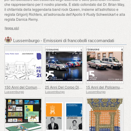
che rappresentano per il nostro pianeta. È stato cofondato dal Dr. Brian May,
il chitarrista della leggendaria band rock Queen, insieme all'astrofisico e
regista Grigorij Richters, all'astronauta dell'Apollo 9 Rusty Schweickart e alla
regista Danica Remy.
[legga più]
Lussemburgo - Emissioni di francobolli raccomandati
150 Anni del Comune di Mertzig
25 Anni Del Corpo Di Polizia Granducale
15 Anni del Policemusée
Lussemburgo
Lussemburgo
Lussemburgo