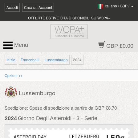
Italiano
/
GBP
/
Accedi
Crea un Account
OFFERTE ESTIVE ORA DISPONIBILI SU WOPA+
Menu
GBP £0.00
Inizio
Francobolli
Lussemburgo
2024
Opzioni >>
Lussemburgo
Spedizione: Spese di spedizione a partire da GBP £8.70
2024
Giorno Degli Asteroidi - 3 - Serie