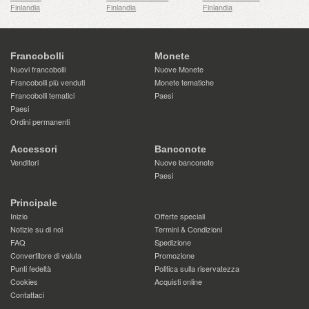
Finlandia
Finlandia
Finlandia
Francobolli
Monete
Nuovi francobolli
Nuove Monete
Francobolli più venduti
Monete tematiche
Francobolli tematici
Paesi
Paesi
Ordini permanenti
Accessori
Banconote
Venditori
Nuove banconote
Paesi
Principale
Inizio
Offerte speciali
Notizie su di noi
Termini & Condizioni
FAQ
Spedizione
Convertitore di valuta
Promozione
Punti fedeltà
Politica sulla riservatezza
Cookies
Acquisti online
Contattaci