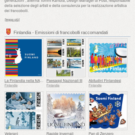
generazioni", afferma Tommi Kantola, Design Manager di Posti, responsabile
della selezione degli artisti e della consulenza per la realizzazione artistica
dei francobolli.
[legga più]
Finlandia - Emissioni di francobolli raccomandati
La Finlandia nella NATO
Paesaggi Nazionali III
Abitudini Finlandesi
Finlandia
Finlandia
Finlandia
Veterani
Rapide Invernali
Pan di Zenzero