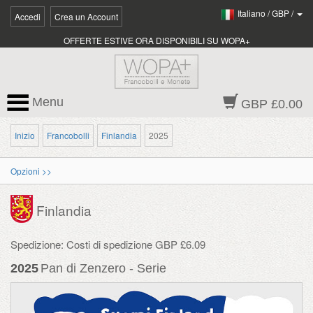
Italiano
/
GBP
/
Accedi
Crea un Account
OFFERTE ESTIVE ORA DISPONIBILI SU WOPA+
Menu
GBP £0.00
Inizio
Francobolli
Finlandia
2025
Opzioni >>
Finlandia
Spedizione: Costi di spedizione GBP £6.09
2025
Pan di Zenzero - Serie