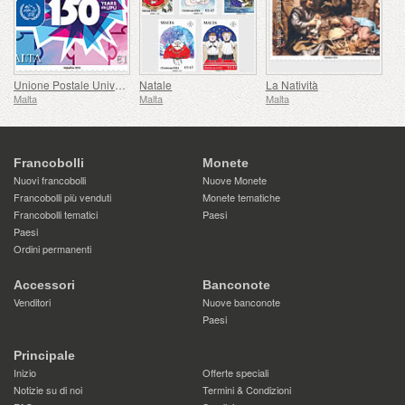
Unione Postale Universale - 150° Anniversario
Natale
La Natività
Malta
Malta
Malta
Francobolli
Monete
Nuovi francobolli
Nuove Monete
Francobolli più venduti
Monete tematiche
Francobolli tematici
Paesi
Paesi
Ordini permanenti
Accessori
Banconote
Venditori
Nuove banconote
Paesi
Principale
Inizio
Offerte speciali
Notizie su di noi
Termini & Condizioni