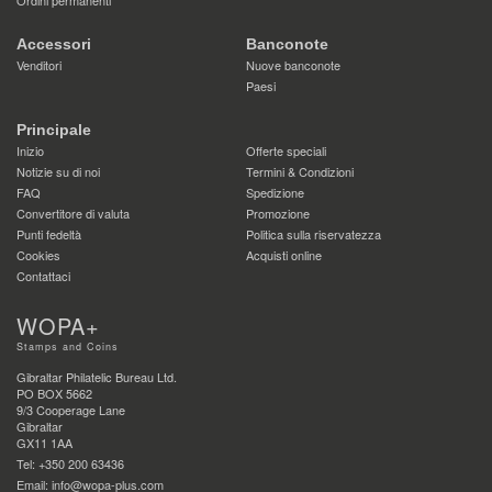
Ordini permanenti
Accessori
Banconote
Venditori
Nuove banconote
Paesi
Principale
Inizio
Offerte speciali
Notizie su di noi
Termini & Condizioni
FAQ
Spedizione
Convertitore di valuta
Promozione
Punti fedeltà
Politica sulla riservatezza
Cookies
Acquisti online
Contattaci
WOPA+
Stamps and Coins
Gibraltar Philatelic Bureau Ltd.
PO BOX 5662
9/3 Cooperage Lane
Gibraltar
GX11 1AA
Tel: +350 200 63436
Email: info@wopa-plus.com