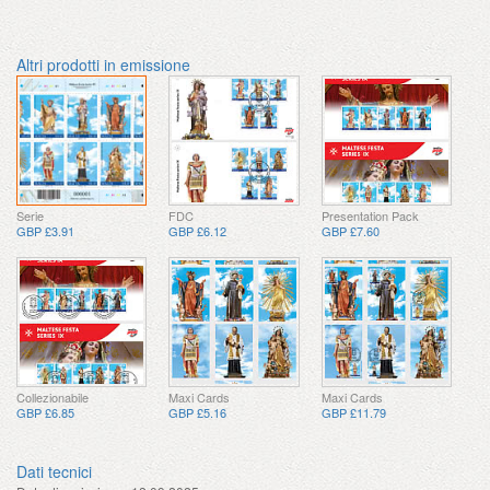
Altri prodotti in emissione
Serie
FDC
Presentation Pack
GBP £3.91
GBP £6.12
GBP £7.60
Collezionabile
Maxi Cards
Maxi Cards
GBP £6.85
GBP £5.16
GBP £11.79
Dati tecnici