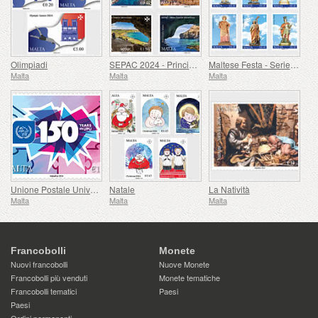
Olimpiadi
SEPAC 2024 - Principali Attrazioni Turistiche
Maltese Festa - Series VIII
Malta
Malta
Malta
Unione Postale Universale - 150° Anniversario
Natale
La Natività
Malta
Malta
Malta
Francobolli
Monete
Nuovi francobolli
Nuove Monete
Francobolli più venduti
Monete tematiche
Francobolli tematici
Paesi
Paesi