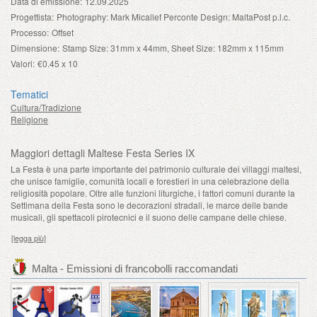
Data di emissione:
12.09.2025
Progettista:
Photography: Mark Micallef Perconte Design: MaltaPost p.l.c.
Processo:
Offset
Dimensione:
Stamp Size: 31mm x 44mm, Sheet Size: 182mm x 115mm
Valori:
€0.45 x 10
Tematici
Cultura/Tradizione
Religione
Maggiori dettagli Maltese Festa Series IX
La Festa è una parte importante del patrimonio culturale dei villaggi maltesi,
che unisce famiglie, comunità locali e forestieri in una celebrazione della
religiosità popolare. Oltre alle funzioni liturgiche, i fattori comuni durante la
Settimana della Festa sono le decorazioni stradali, le marce delle bande
musicali, gli spettacoli pirotecnici e il suono delle campane delle chiese.
[legga più]
Malta - Emissioni di francobolli raccomandati