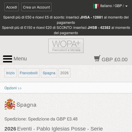
Italiano
/
GBP
/
Accedi
Crea un Account
Spendi più di £50 e ricevi £5 di sconto: inserisci
JHSA - 12881
al momento del
pagamento
Spendi più di £150 e ricevi £20 di SCONTO: inserisci
JHSB - 42382
al momento
del pagamento
Menu
GBP £0.00
Inizio
Francobolli
Spagna
2026
Opzioni >>
Spagna
Spedizione: Spedizione da GBP £3.48
2026
Eventi - Pablo Iglesias Posse - Serie