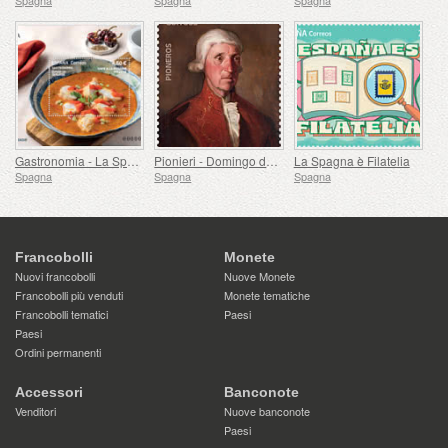
Gastronomia - La Spagna in 19 Piatti, Melilla, Coda di Rospo alla Rusadir
Pionieri - Domingo de Bonechea
La Spagna è Filatelia
Spagna
Spagna
Spagna
Francobolli
Monete
Nuovi francobolli
Nuove Monete
Francobolli più venduti
Monete tematiche
Francobolli tematici
Paesi
Paesi
Ordini permanenti
Accessori
Banconote
Venditori
Nuove banconote
Paesi