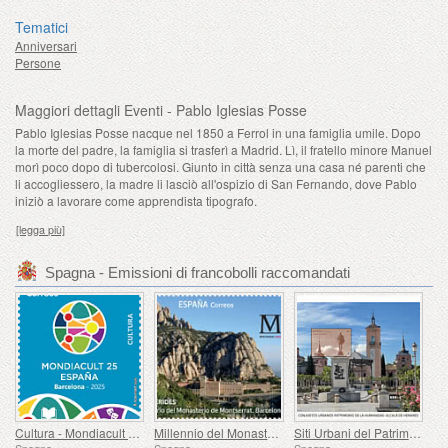
Tematici
Anniversari
Persone
Maggiori dettagli Eventi - Pablo Iglesias Posse
Pablo Iglesias Posse nacque nel 1850 a Ferrol in una famiglia umile. Dopo
la morte del padre, la famiglia si trasferì a Madrid. Lì, il fratello minore Manuel
morì poco dopo di tubercolosi. Giunto in città senza una casa né parenti che
li accogliessero, la madre li lasciò all'ospizio di San Fernando, dove Pablo
iniziò a lavorare come apprendista tipografo.
[legga più]
Spagna - Emissioni di francobolli raccomandati
Cultura - Mondiacult 25 Spagna, Barcellona
Millennio del Monastero di Montserrat, Barcellona
Siti Urbani del Patrimonio Mondiale - Alcalá de Henares
Spagna
Spagna
Spagna