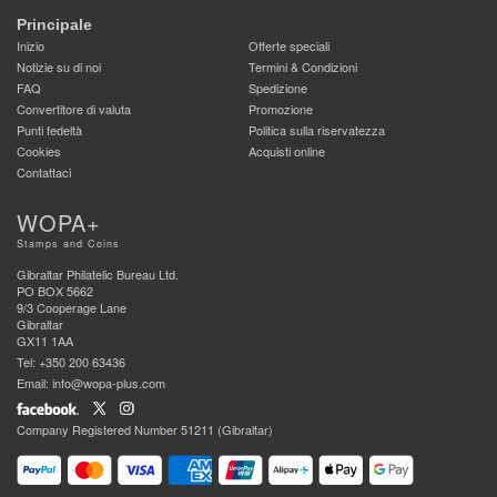
Principale
Inizio
Offerte speciali
Notizie su di noi
Termini & Condizioni
FAQ
Spedizione
Convertitore di valuta
Promozione
Punti fedeltà
Politica sulla riservatezza
Cookies
Acquisti online
Contattaci
WOPA+
Stamps and Coins
Gibraltar Philatelic Bureau Ltd.
PO BOX 5662
9/3 Cooperage Lane
Gibraltar
GX11 1AA
Tel: +350 200 63436
Email: info@wopa-plus.com
Company Registered Number 51211 (Gibraltar)