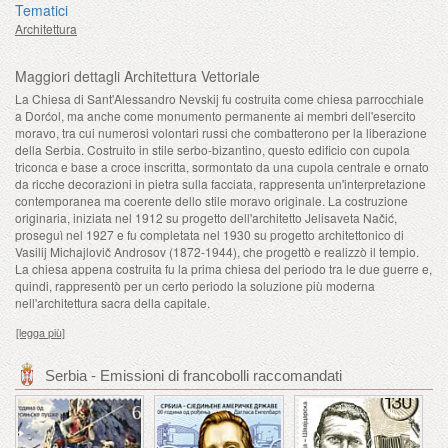
Tematici
Architettura
Maggiori dettagli Architettura Vettoriale
La Chiesa di Sant'Alessandro Nevskij fu costruita come chiesa parrocchiale
a Dorćol, ma anche come monumento permanente ai membri dell'esercito
moravo, tra cui numerosi volontari russi che combatterono per la liberazione
della Serbia. Costruito in stile serbo-bizantino, questo edificio con cupola
triconca e base a croce inscritta, sormontato da una cupola centrale e ornato
da ricche decorazioni in pietra sulla facciata, rappresenta un'interpretazione
contemporanea ma coerente dello stile moravo originale. La costruzione
originaria, iniziata nel 1912 su progetto dell'architetto Jelisaveta Načić,
proseguì nel 1927 e fu completata nel 1930 su progetto architettonico di
Vasilij Michajlovič Androsov (1872-1944), che progettò e realizzò il tempio.
La chiesa appena costruita fu la prima chiesa del periodo tra le due guerre e,
quindi, rappresentò per un certo periodo la soluzione più moderna
nell'architettura sacra della capitale.
[legga più]
Serbia - Emissioni di francobolli raccomandati