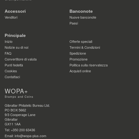
Accessori
Banconote
Venditori
Nuove banconote
Paesi
Principale
Inizio
Offerte speciali
Notizie su di noi
Termini & Condizioni
FAQ
Spedizione
Convertitore di valuta
Promozione
Punti fedeltà
Politica sulla riservatezza
Cookies
Acquisti online
Contattaci
WOPA+
Stamps and Coins
Gibraltar Philatelic Bureau Ltd.
PO BOX 5662
9/3 Cooperage Lane
Gibraltar
GX11 1AA
Tel: +350 200 63436
Email: info@wopa-plus.com