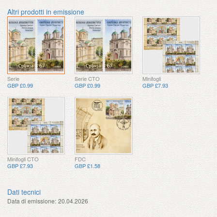
Altri prodotti in emissione
Serie
Serie CTO
Minifogli
GBP £0.99
GBP £0.99
GBP £7.93
Minifogli CTO
FDC
GBP £7.93
GBP £1.58
Dati tecnici
Data di emissione:
20.04.2026