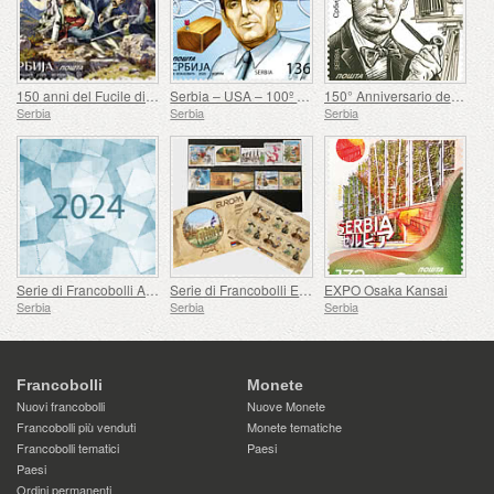
150 anni del Fucile di Nevesinje
Serbia – USA – 100º anniversario della nascita di Douglas Engelbart
150° Anniversario della Nascita di Rodolphe Archibald Reiss
Serbia
Serbia
Serbia
Serie di Francobolli Annuali
Serie di Francobolli Europa 2007-2016
EXPO Osaka Kansai
Serbia
Serbia
Serbia
Francobolli
Monete
Nuovi francobolli
Nuove Monete
Francobolli più venduti
Monete tematiche
Francobolli tematici
Paesi
Paesi
Ordini permanenti