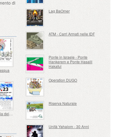
omento di
Lag BaOmer
ATM - Carri Armati nelle IDF
Ponte in Israele - Ponte
Hankerem e Ponte Hasalil
Hakaful
Pasqua
Operation DUGO
Riserva Naturale
In Memoria dei Caduti e Assassinati il ​​7 ottobre 2023
Unità Yahalom - 30 Anni