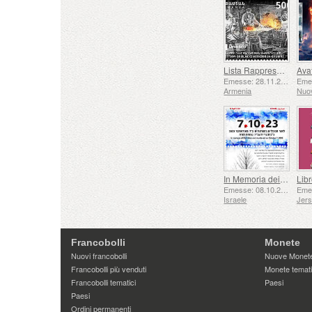
Lista Rappresentativa del Patrimonio Culturale Immateriale dell'umanità dell'UNESCO - Tradizione della Forgiatura a Gyumri
Emesse: 28.11.2025
Armenia
Nuo
In Memoria dei Caduti e Assassinati il ​​7 ottobre 2023
Emesse: 08.10.2025
Israele
Jer
Francobolli
Monete
Nuovi francobolli
Nuove Monet
Francobolli più venduti
Monete temat
Francobolli tematici
Paesi
Paesi
Ordini permanenti