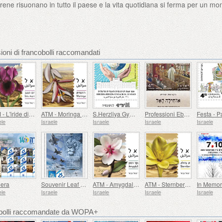
sirene risuonano in tutto il paese e la vita quotidiana si ferma per un m
ioni di francobolli raccomandati
ATM - L'iride di Maria
ATM - Moringa Peregrina
S.Herzliya Gymnasium, 120 Anni
Professioni Ebraiche
Festa - 
ele
Israele
Israele
Israele
Israele
era
Souvenir Leaf - Operation AM Kelavi
ATM - Amygdalus Ramonesis
ATM - Sternbergia Clusiana
ele
Israele
Israele
Israele
Israele
cobolli raccomandate da WOPA+