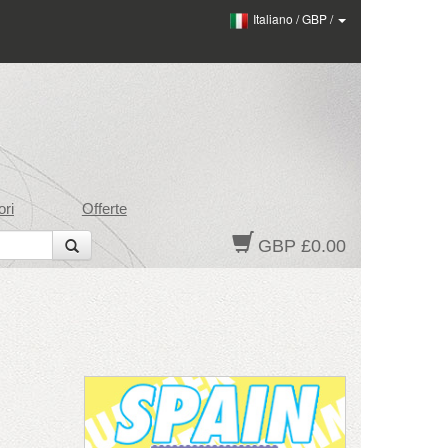
Italiano
/
GBP
/
ri
Offerte
GBP £0.00