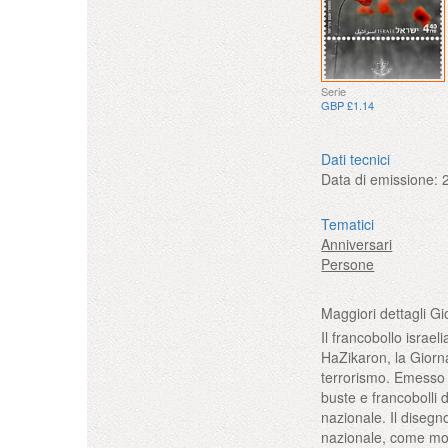
Serie
GBP £1.14
Dati tecnici
Data di emissione:
Tematici
Anniversari
Persone
Maggiori dettagli G
Il francobollo isra
HaZikaron, la Giorna
terrorismo. Emesso 
buste e francobolli d
nazionale. Il disegn
nazionale, come mot