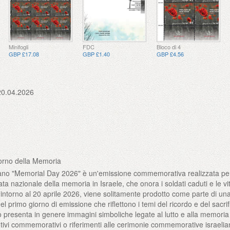
Minifogli
FDC
Bloco di 4
GBP £17.08
GBP £1.40
GBP £4.56
20.04.2026
iorno della Memoria
eliano "Memorial Day 2026" è un'emissione commemorativa realizzata p
ta nazionale della memoria in Israele, che onora i soldati caduti e le vi
intorno al 20 aprile 2026, viene solitamente prodotto come parte di una
el primo giorno di emissione che riflettono i temi del ricordo e del sacrif
o presenta in genere immagini simboliche legate al lutto e alla memoria
ivi commemorativi o riferimenti alle cerimonie commemorative israelia