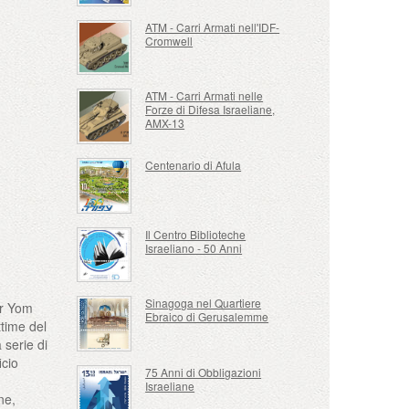
ATM - Carri Armati nell'IDF-
Cromwell
ATM - Carri Armati nelle
Forze di Difesa Israeliane,
AMX-13
Centenario di Afula
Il Centro Biblioteche
Israeliano - 50 Anni
Sinagoga nel Quartiere
er Yom
Ebraico di Gerusalemme
ttime del
 serie di
icio
75 Anni di Obbligazioni
Israeliane
ne,