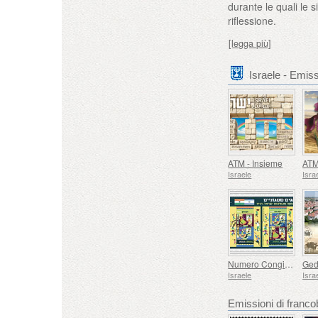
durante le quali le 
riflessione.
[legga più]
Israele - Emiss
ATM - Insieme
Israele
Isra
Numero Congiunto Israele-India
Ged
Israele
Isra
Emissioni di fran