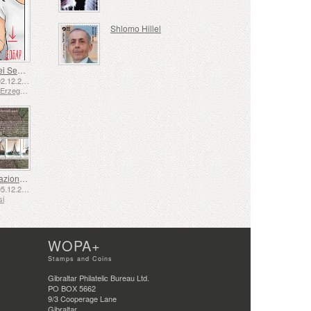
Shlomo Hillel
Lingua dei Segni - Buona
Emesse: 02.12.2025
Bosnia ed Erzegovina - Repubblica di Srpska
La Navigazione nel XVII e XVIII Secolo – La Navigazione della Torba
Emesse: 05.12.2025
si
WOPA+
Stamps and Coins
Gibraltar Philatelic Bureau Ltd.
PO BOX 5662
9/3 Cooperage Lane
Gibraltar