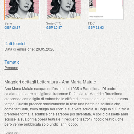
Serie
Serie CTO
FDC
GBP £0.87
GBP £0.87
GBP £1.63
Dati tecnici
Data di emissione:
29.05.2026
Tematici
Persone
Maggiori dettagli Letteratura - Ana María Matute
Ana María Matute nacque nell'estate del 1935 a Barcellona. Di padre
catalano e madre castigliana, trascorse l'infanzia tra Madrid e Barcellona, ​​
crescendo come figlia di entrambe le città e di nessuna delle due allo stesso
tempo. Questo precoce sradicamento la rese una bambina solitaria che,
come tanti altri, trovò rifugio nei libri: la sua vera scuola, il luogo in cui iniziò a
prendere forma la scrittrice che sarebbe poi diventata. A soli diciassette anni
scrisse la sua prima opera teatrale, *Pequeño teatro* (Piccolo teatro), che
però venne pubblicata solo undici anni dopo.
[legga più]