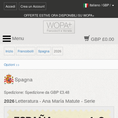
Italiano
/
GBP
/
Accedi
Crea un Account
OFFERTE ESTIVE ORA DISPONIBILI SU WOPA+
Menu
GBP £0.00
Inizio
Francobolli
Spagna
2026
Opzioni >>
Spagna
Spedizione: Spedizione da GBP £3.48
2026
Letteratura - Ana María Matute - Serie