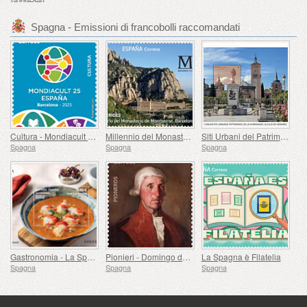
Spagna - Emissioni di francobolli raccomandati
Cultura - Mondiacult 25 Spagna, Barcellona
Millennio del Monastero di Montserrat, Barcellona
Siti Urbani del Patrimonio Mondiale - Alcalá de Henares
Spagna
Spagna
Spagna
Gastronomia - La Spagna in 19 Piatti, Melilla, Coda di Rospo alla Rusadir
Pionieri - Domingo de Bonechea
La Spagna è Filatelia
Spagna
Spagna
Spagna