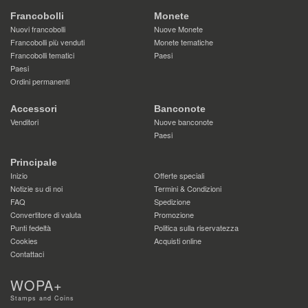
Francobolli
Monete
Nuovi francobolli
Nuove Monete
Francobolli più venduti
Monete tematiche
Francobolli tematici
Paesi
Paesi
Ordini permanenti
Accessori
Banconote
Venditori
Nuove banconote
Paesi
Principale
Inizio
Offerte speciali
Notizie su di noi
Termini & Condizioni
FAQ
Spedizione
Convertitore di valuta
Promozione
Punti fedeltà
Politica sulla riservatezza
Cookies
Acquisti online
Contattaci
WOPA+
Stamps and Coins