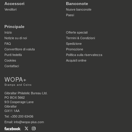
Accessori
Banconote
Venditori
Nuove banconote
Paesi
Principale
Inizio
Offerte speciali
Notizie su di noi
Termini & Condizioni
FAQ
Spedizione
Convertitore di valuta
Promozione
Punti fedeltà
Politica sulla riservatezza
Cookies
Acquisti online
Contattaci
WOPA+
Stamps and Coins
Gibraltar Philatelic Bureau Ltd.
PO BOX 5662
9/3 Cooperage Lane
Gibraltar
GX11 1AA
Tel: +350 200 63436
Email: info@wopa-plus.com