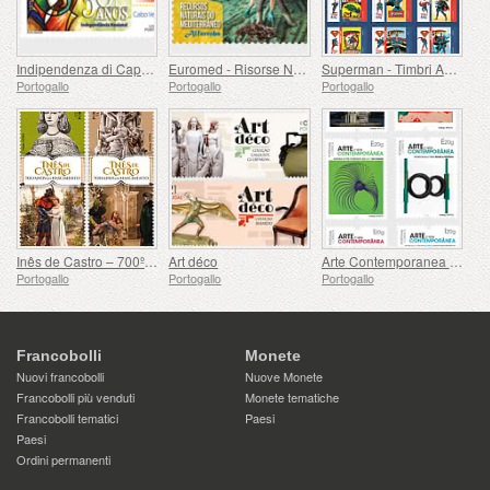
Indipendenza di Capo Verde - 50 Anni
Euromed - Risorse Naturali del Mediterraneo
Superman - Timbri Autoadesivi
Portogallo
Portogallo
Portogallo
Inês de Castro – 700º compleanno
Art déco
Arte Contemporanea Portoghese - 2a Serie
Portogallo
Portogallo
Portogallo
Francobolli
Monete
Nuovi francobolli
Nuove Monete
Francobolli più venduti
Monete tematiche
Francobolli tematici
Paesi
Paesi
Ordini permanenti