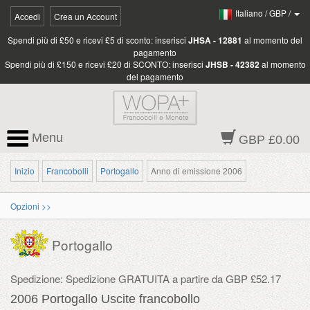
Italiano
/
GBP
/
Accedi
Crea un Account
Spendi più di £50 e ricevi £5 di sconto: inserisci
JHSA - 12881
al momento del
pagamento
Spendi più di £150 e ricevi £20 di SCONTO: inserisci
JHSB - 42382
al momento
del pagamento
Menu
GBP £0.00
Inizio
Francobolli
Portogallo
Anno di emissione 2006
Opzioni >>
Portogallo
Spedizione: Spedizione GRATUITA a partire da GBP £52.17
2006 Portogallo Uscite francobollo