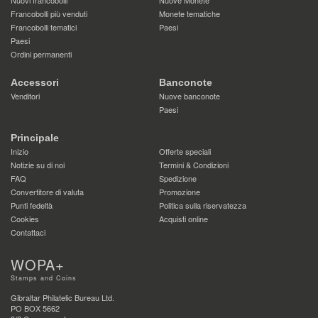
Francobolli più venduti
Monete tematiche
Francobolli tematici
Paesi
Paesi
Ordini permanenti
Accessori
Banconote
Venditori
Nuove banconote
Paesi
Principale
Inizio
Offerte speciali
Notizie su di noi
Termini & Condizioni
FAQ
Spedizione
Convertitore di valuta
Promozione
Punti fedeltà
Politica sulla riservatezza
Cookies
Acquisti online
Contattaci
WOPA+
Stamps and Coins
Gibraltar Philatelic Bureau Ltd.
PO BOX 5662