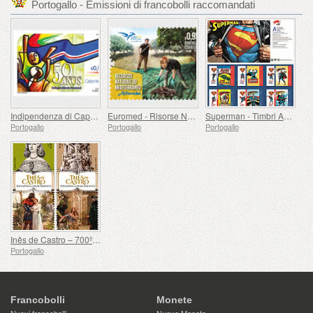
Portogallo - Emissioni di francobolli raccomandati
Indipendenza di Capo Verde - 50 Anni
Euromed - Risorse Naturali del Mediterraneo
Superman - Timbri Autoadesivi
Portogallo
Portogallo
Portogallo
Inês de Castro – 700º compleanno
Portogallo
Francobolli
Monete
Nuovi francobolli
Nuove Monete