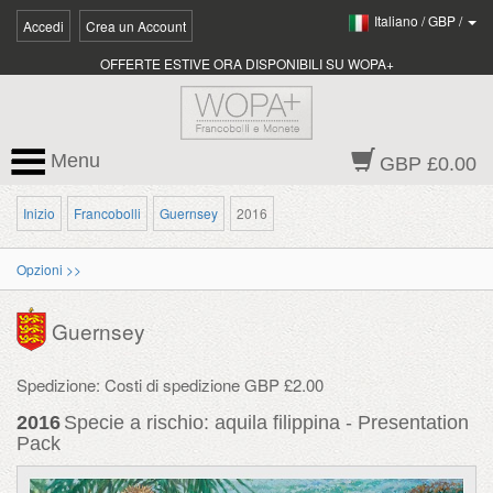
Italiano
/
GBP
/
Accedi
Crea un Account
OFFERTE ESTIVE ORA DISPONIBILI SU WOPA+
Menu
GBP £0.00
Inizio
Francobolli
Guernsey
2016
Opzioni >>
Guernsey
Spedizione: Costi di spedizione GBP £2.00
2016
Specie a rischio: aquila filippina - Presentation
Pack