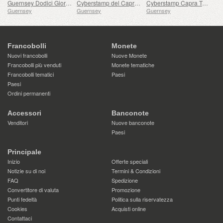
Guernsey Dodici Giorni di Natale
Cyberstamp del Caprone Billy di Guernsey Dorato Reale
Cyberstamp Capra Tata Reale Dorata di Guernsey
Guernsey
Guernsey
Guernsey
Francobolli
Monete
Nuovi francobolli
Nuove Monete
Francobolli più venduti
Monete tematiche
Francobolli tematici
Paesi
Paesi
Ordini permanenti
Accessori
Banconote
Venditori
Nuove banconote
Paesi
Principale
Inizio
Offerte speciali
Notizie su di noi
Termini & Condizioni
FAQ
Spedizione
Convertitore di valuta
Promozione
Punti fedeltà
Politica sulla riservatezza
Cookies
Acquisti online
Contattaci