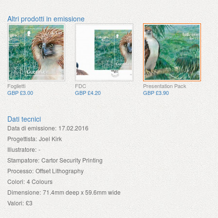
Altri prodotti in emissione
Foglietti
FDC
Presentation Pack
GBP £3.00
GBP £4.20
GBP £3.90
Dati tecnici
Data di emissione:
17.02.2016
Progettista:
Joel Kirk
Illustratore:
-
Stampatore:
Cartor Security Printing
Processo:
Offset Lithography
Colori:
4 Colours
Dimensione:
71.4mm deep x 59.6mm wide
Valori:
£3