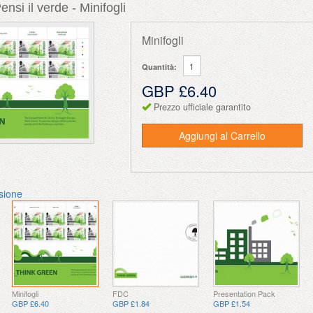
nsi il verde - Minifogli
Minifogli
Quantità:
GBP £6.40
Prezzo ufficiale garantito
Aggiungi al Carrello
ssione
Minifogli
FDC
Presentation Pack
GBP £6.40
GBP £1.84
GBP £1.54