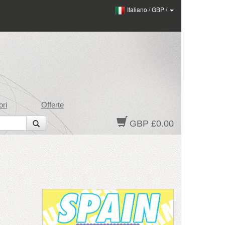
Italiano
/
GBP
/
ri
Offerte
GBP £0.00