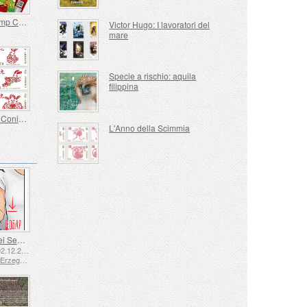
Cyberstamp Capra Tata Reale Dorata di Guernsey
Victor Hugo: I lavoratori del
mare
Specie a rischio: aquila
filippina
Anno del Coniglio
L'Anno della Scimmia
Lingua dei Segni - Buona
Emesse: 02.12.2025
Bosnia ed Erzegovina - Repubblica di Srpska