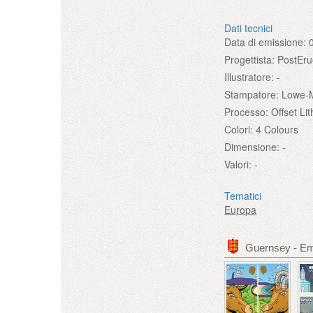
Dati tecnici
Data di emissione:
Progettista:
PostEr
Illustratore:
-
Stampatore:
Lowe-M
Processo:
Offset Li
Colori:
4 Colours
Dimensione:
-
Valori:
-
Tematici
Europa
Guernsey - Emi