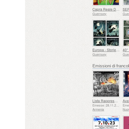
Capra Reale Dorata di Guernsey
Guernsey
Gue
Europa - Storie e Miti (Guernsey Witches)
Guernsey
Gue
Emissioni di fran
Lista Rappresentativa del Patrimonio Culturale Immateriale dell'umanità dell'UNESCO - Tradizione della Forgiatura a Gyumri
Emesse: 28.11.2025
Armenia
Nuo