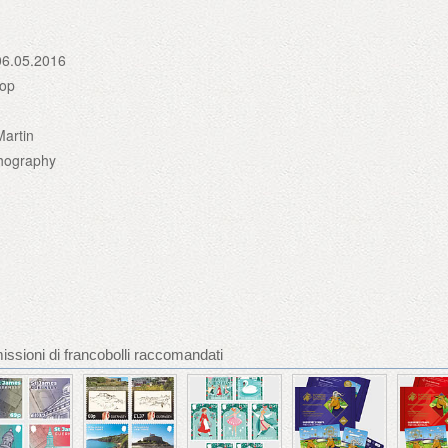
06.05.2016
uop
artin
thography
ssioni di francobolli raccomandati