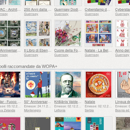
SEPAC - Architettura, St James Guernsey
250 Anni dalla Nascita di J.M.W. Turner
Guernsey Dodici Giorni di Natale
Cyberstamp del Caprone Billy di Guernsey Dorato Reale
rnsey
Guernsey
Guernsey
Guernsey
Guernsey
40° Anniversario delle Falkland
Il Libro di Ebenezer Le Page
Cuore della Foresta, Parte 4
Natale - La Bella Addormentata
rnsey
Guernsey
Guernsey
Guernsey
Guernsey
cobolli raccomandate da WOPA+
Avatar - Fuoco e Cenere
50° Anniversario della Fondazione del 24 Novembre Bar Scout
Krišjānis Valdemārs
Natale
Emesse: 03.12.2025
Emesse: 24.11.2025
Emesse: 02.12.2025
Emesse: 02.12.2025
va Zelanda
Montenegro
Lettonia
Serbia