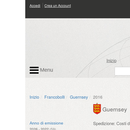
Accedi
Crea un Account
Inizio
Menu
Inizio
Francobolli
Guernsey
2016
Guernsey
Spedizione: Costi 
Anno di emissione
2026 - 2022
(59)