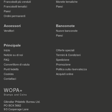
Francobolli più venduti
Monete tematiche
Francobolli tematici
Paesi
Paesi
Ordini permanenti
Accessori
Banconote
Venditori
Nuove banconote
Paesi
Principale
Inizio
Offerte speciali
Notizie su di noi
Termini & Condizioni
FAQ
Spedizione
Convertitore di valuta
Promozione
Punti fedeltà
Politica sulla riservatezza
Cookies
Acquisti online
Contattaci
WOPA+
Stamps and Coins
Gibraltar Philatelic Bureau Ltd.
PO BOX 5662
9/3 Cooperage Lane