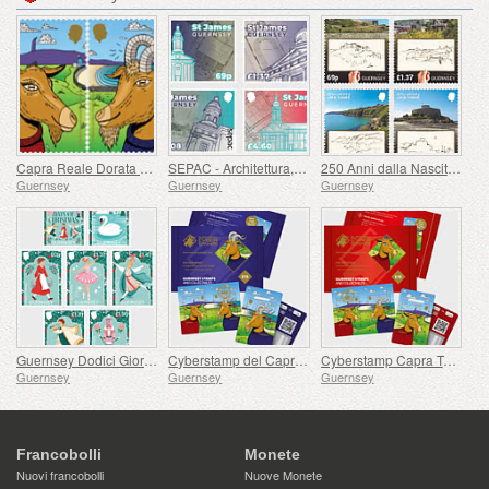
Capra Reale Dorata di Guernsey
SEPAC - Architettura, St James Guernsey
250 Anni dalla Nascita di J.M.W. Turner
Guernsey
Guernsey
Guernsey
Guernsey Dodici Giorni di Natale
Cyberstamp del Caprone Billy di Guernsey Dorato Reale
Cyberstamp Capra Tata Reale Dorata di Guernsey
Guernsey
Guernsey
Guernsey
Francobolli
Monete
Nuovi francobolli
Nuove Monete