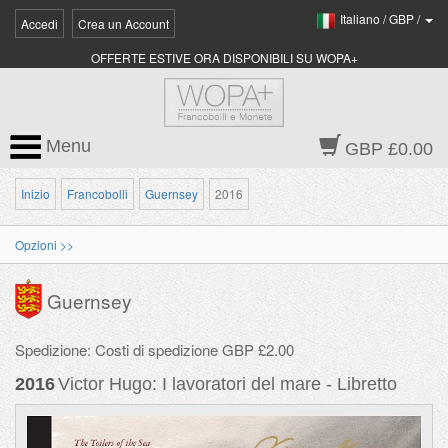
Italiano
/
GBP
/
Accedi
Crea un Account
OFFERTE ESTIVE ORA DISPONIBILI SU WOPA+
Menu
GBP £0.00
Inizio
Francobolli
Guernsey
2016
Opzioni >>
Guernsey
Spedizione: Costi di spedizione GBP £2.00
2016
Victor Hugo: I lavoratori del mare - Libretto