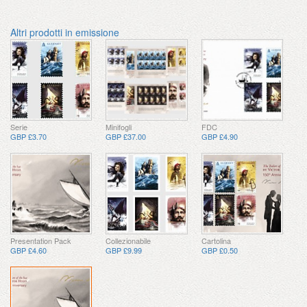
Altri prodotti in emissione
Serie
Minifogli
FDC
GBP £3.70
GBP £37.00
GBP £4.90
Presentation Pack
Collezionabile
Cartolina
GBP £4.60
GBP £9.99
GBP £0.50