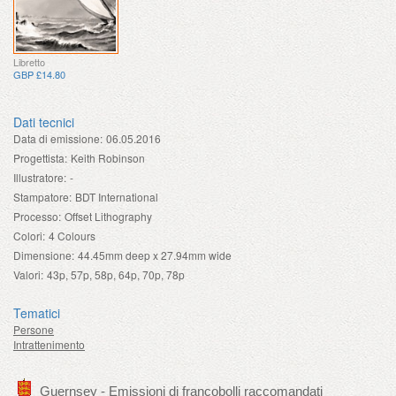
Libretto
GBP £14.80
Dati tecnici
Data di emissione:
06.05.2016
Progettista:
Keith Robinson
Illustratore:
-
Stampatore:
BDT International
Processo:
Offset Lithography
Colori:
4 Colours
Dimensione:
44.45mm deep x 27.94mm wide
Valori:
43p, 57p, 58p, 64p, 70p, 78p
Tematici
Persone
Intrattenimento
Guernsey - Emissioni di francobolli raccomandati