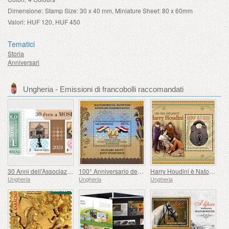
Dimensione:
Stamp Size: 30 x 40 mm, Miniature Sheet: 80 x 60mm
Valori:
HUF 120, HUF 450
Tematici
Storia
Anniversari
Ungheria - Emissioni di francobolli raccomandati
30 Anni dell'Associazione Filatelica Olimpica e Sportiva Ungherese
100° Anniversario dell'instaurazione delle Relazioni Consolari tra Ungheria ed Egitto
Harry Houdini è Nato 150 Anni Fa
Ungheria
Ungheria
Ungheria