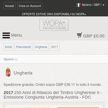
Italiano
/
GBP
/
Accedi
Crea un Account
OFFERTE ESTIVE ORA DISPONIBILI SU WOPA+
Menu
GBP £0.00
Inizio
Francobolli
Ungheria
2017
Opzioni >>
Ungheria
Spedizione gratuita: Ordini sopra GBP £36.11 In tutto il mondo
2017
150 Anni di Rilascio del Timbro Ungherese II -
Emissione Congiunta Ungheria-Austria - FDC