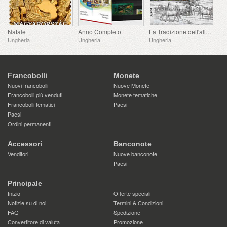
Natale
Anno Completo
La Tradizione dell'allevamento dei Cavalli Lipizzani in Ungheria
Ungheria
Ungheria
Ungheria
Francobolli
Monete
Nuovi francobolli
Nuove Monete
Francobolli più venduti
Monete tematiche
Francobolli tematici
Paesi
Paesi
Ordini permanenti
Accessori
Banconote
Venditori
Nuove banconote
Paesi
Principale
Inizio
Offerte speciali
Notizie su di noi
Termini & Condizioni
FAQ
Spedizione
Convertitore di valuta
Promozione