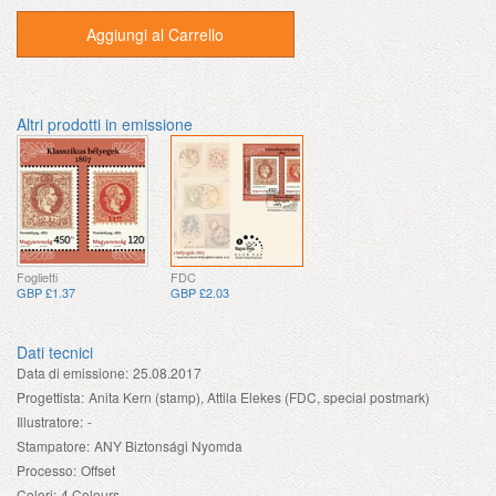
Aggiungi al Carrello
Altri prodotti in emissione
Foglietti
FDC
GBP £1.37
GBP £2.03
Dati tecnici
Data di emissione:
25.08.2017
Progettista:
Anita Kern (stamp), Attila Elekes (FDC, special postmark)
Illustratore:
-
Stampatore:
ANY Biztonsági Nyomda
Processo:
Offset
Colori:
4 Colours