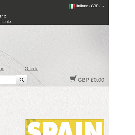
Italiano
/
GBP
/
ento
amento
ri
Offerte
GBP £0.00