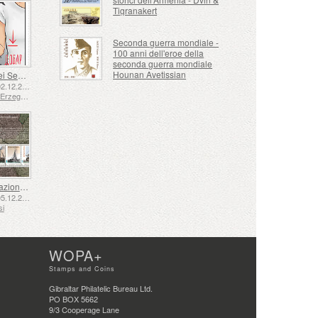
Tigranakert
Seconda guerra mondiale -
100 anni dell'eroe della
seconda guerra mondiale
Hounan Avetissian
Lingua dei Segni - Buona
Emesse: 02.12.2025
Bosnia ed Erzegovina - Repubblica di Srpska
La Navigazione nel XVII e XVIII Secolo – La Navigazione della Torba
Emesse: 05.12.2025
si
WOPA+
Stamps and Coins
Gibraltar Philatelic Bureau Ltd.
PO BOX 5662
9/3 Cooperage Lane