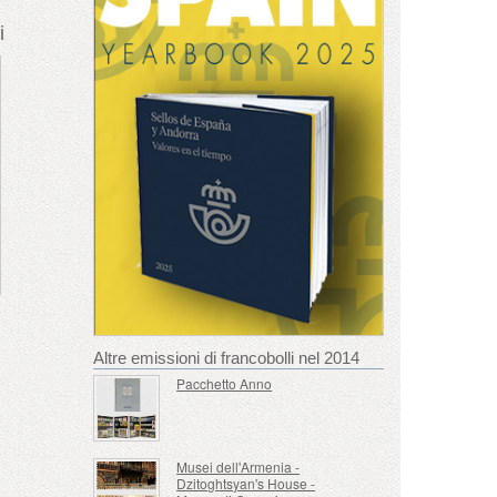
i
Altre emissioni di francobolli nel 2014
Pacchetto Anno
Musei dell'Armenia -
Dzitoghtsyan's House -