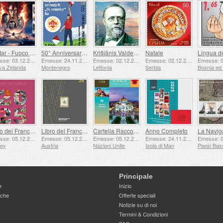
Avatar - Fuoco e Cenere
50° Anniversario della Fondazione del 24 Novembre Bar Scout
Krišjānis Valdemārs
Natale
Emesse: 03.12.2025
Emesse: 24.11.2025
Emesse: 02.12.2025
Emesse: 02.12.2025
va Zelanda
Montenegro
Lettonia
Serbia
Libro dei Francobolli
Libro dei Francobolli
Cartella Raccolta Annuale (New York)
Anno Completo
Emesse: 05.12.2025
Emesse: 05.12.2025
Emesse: 05.12.2025
Emesse: 24.11.2025
sey
Austria
Nazioni Unite
Isola di Man
Paesi Bas
Principale
e
Inizio
iche
Offerte speciali
Notizie su di noi
Termini & Condizioni