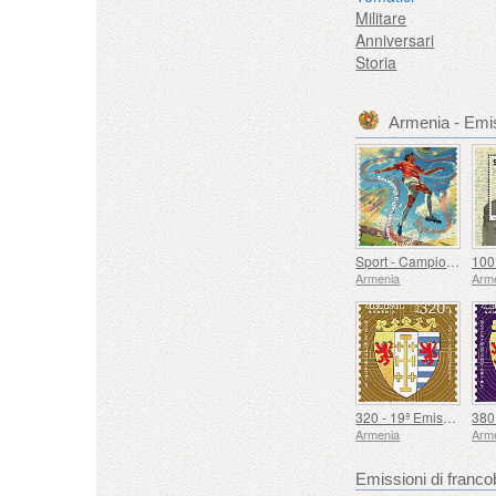
Militare
Anniversari
Storia
Armenia - Emis
Sport - Campionato Europeo di Calcio, Euro
Armenia
Arm
320 - 19ª Emissione Definitiva, Stemmi Armeni
Armenia
Arm
Emissioni di fran