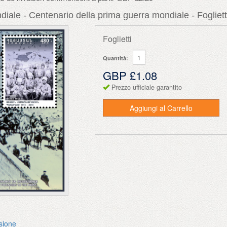
diale - Centenario della prima guerra mondiale - Fogliett
Foglietti
Quantità:
GBP £1.08
Prezzo ufficiale garantito
Aggiungi al Carrello
ssione