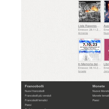
Lista Rappresentativa del Patrimonio Culturale Immateriale dell'umanità dell'UNESCO - Tradizione della Forgiatura a Gyumri
Emesse: 28.11.2025
Armenia
Nuo
In Memoria dei Caduti e Assassinati il ​​7 ottobre 2023
Emesse: 08.10.2025
Israele
Jer
Francobolli
Monete
Nuovi francobolli
Nuove Monet
Francobolli più venduti
Monete temat
Francobolli tematici
Paesi
Paesi