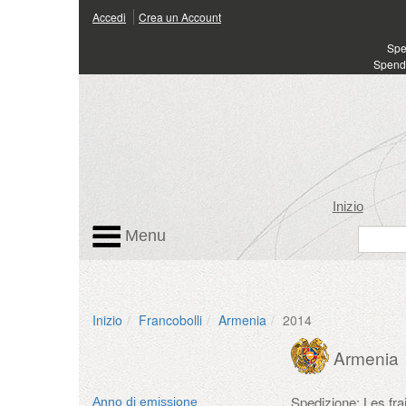
Accedi
Crea un Account
Spen
Spendi
Inizio
Menu
Inizio
Francobolli
Armenia
2014
Armenia
Spedizione: Les fr
Anno di emissione