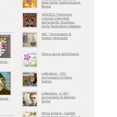
della Santa Trasfigurazione,
Mosca
UNESCO. Patrimonio
culturale intangibile
dell'umanità. Khachkar -
Santo Redentore e Mastara
400 ° Anniversario di
Voskan Yerevantsi
Flora e fauna dell'Armenia
100 - 19ª Emissione Definitiva, Stemmi Armeni
Letteratura - 100 °
anniversario di Hamo
Sahian
Letteratura - Il 125 °
anniversario di Stephen
Armeni Famosi nel Mondo - 200° Anniversario di Nubar Nubarian, Nubar Pasha
Zorian
Storia armena - Capitali
storici dell'Armenia - Dvin &