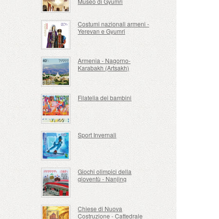
Museo di Gyumri
Costumi nazionali armeni -
Yerevan e Gyumri
Armenia - Nagorno-
Karabakh (Artsakh)
Filatelia dei bambini
Sport Invernali
Giochi olimpici della
gioventù - Nanjing
Chiese di Nuova
Costruzione - Cattedrale