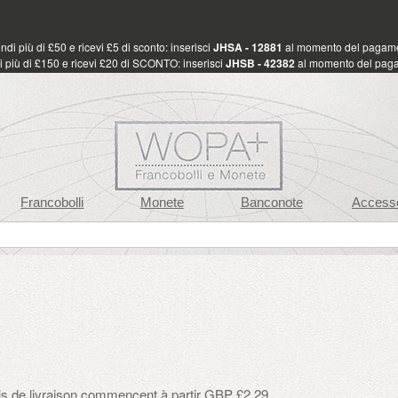
di più di £50 e ricevi £5 di sconto: inserisci
JHSA - 12881
al momento del pagam
 più di £150 e ricevi £20 di SCONTO: inserisci
JHSB - 42382
al momento del pag
Francobolli
Monete
Banconote
Accesso
ais de livraison commencent à partir GBP £2.29