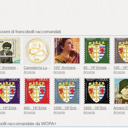
sioni di francobolli raccomandati
100° Anniversario di Paruyr Sevak
Capodanno Lunare
100° Anniversario di Gohar Gasparyan
50 - 19ª Emissione Definitiva, Stemmi Armeni
enia
Armenia
Armenia
Armenia
Armenia
380 - 19ª Emissione Definitiva, Stemmi Armeni
400 - 19ª Emissione Definitiva, Stemmi Armeni
1000 - 19ª Emissione Definitiva, Stemmi Armeni
1600 - 19ª Emissione Definitiva, Stemmi Armeni
enia
Armenia
Armenia
Armenia
Armenia
cobolli raccomandate da WOPA+