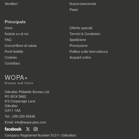
Venditori
Nuove banconote
Paesi
Principale
Inizio
Offerte speciali
Notizie su di noi
Termini & Condizioni
FAQ
Spedizione
Convertitore di valuta
Promozione
Punti fedeltà
Politica sulla riservatezza
Cookies
Acquisti online
Contattaci
WOPA+
Stamps and Coins
Gibraltar Philatelic Bureau Ltd.
PO BOX 5662
9/3 Cooperage Lane
Gibraltar
GX11 1AA
Tel: +350 200 63436
Email: info@wopa-plus.com
Company Registered Number 51211 (Gibraltar)