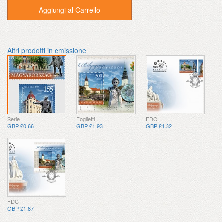
Aggiungi al Carrello
Altri prodotti in emissione
Serie
Foglietti
FDC
GBP £0.66
GBP £1.93
GBP £1.32
FDC
GBP £1.87