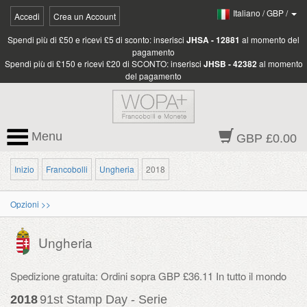
Italiano
/
GBP
/
Accedi
Crea un Account
Spendi più di £50 e ricevi £5 di sconto: inserisci
JHSA - 12881
al momento del
pagamento
Spendi più di £150 e ricevi £20 di SCONTO: inserisci
JHSB - 42382
al momento
del pagamento
Menu
GBP £0.00
Inizio
Francobolli
Ungheria
2018
Opzioni >>
Ungheria
Spedizione gratuita: Ordini sopra GBP £36.11 In tutto il mondo
2018
91st Stamp Day - Serie