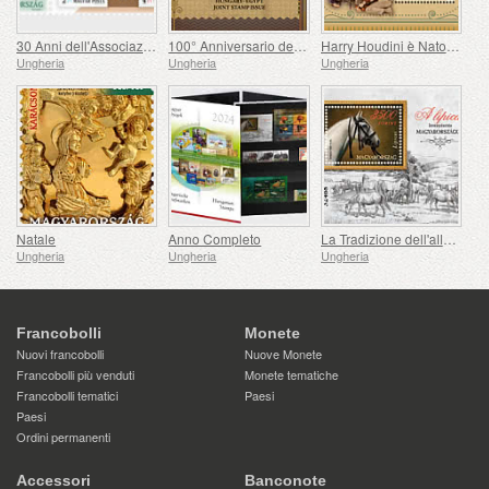
30 Anni dell'Associazione Filatelica Olimpica e Sportiva Ungherese
100° Anniversario dell'instaurazione delle Relazioni Consolari tra Ungheria ed Egitto
Harry Houdini è Nato 150 Anni Fa
Ungheria
Ungheria
Ungheria
Natale
Anno Completo
La Tradizione dell'allevamento dei Cavalli Lipizzani in Ungheria
Ungheria
Ungheria
Ungheria
Francobolli
Monete
Nuovi francobolli
Nuove Monete
Francobolli più venduti
Monete tematiche
Francobolli tematici
Paesi
Paesi
Ordini permanenti
Accessori
Banconote