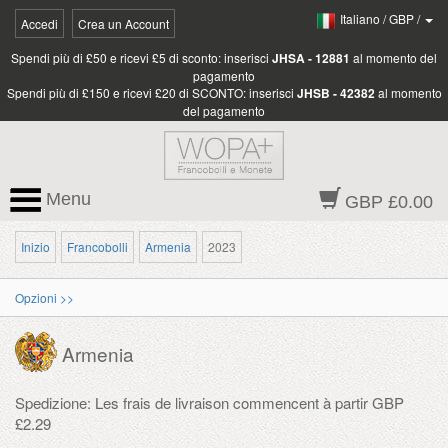
Italiano
/
GBP
/
Accedi
Crea un Account
Spendi più di £50 e ricevi £5 di sconto: inserisci
JHSA - 12881
al momento del
pagamento
Spendi più di £150 e ricevi £20 di SCONTO: inserisci
JHSB - 42382
al momento
del pagamento
Menu
GBP £0.00
Inizio
Francobolli
Armenia
2023
Opzioni >>
Armenia
Spedizione: Les frais de livraison commencent à partir GBP
£2.29