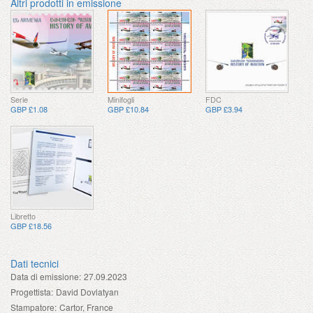
Altri prodotti in emissione
Serie
Minifogli
FDC
GBP £1.08
GBP £10.84
GBP £3.94
Libretto
GBP £18.56
Dati tecnici
Data di emissione:
27.09.2023
Progettista:
David Dovlatyan
Stampatore:
Cartor, France