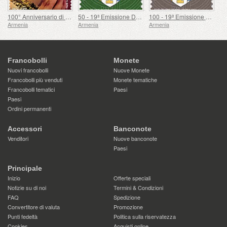
100° Anniversario di Gohar Gasparyan
50 - 19ª Emissione Definitiva, Stemmi Armeni
100 - 19ª Emissione Definitiva, Stemmi Armeni
Armenia
Armenia
Armenia
Francobolli
Monete
Nuovi francobolli
Nuove Monete
Francobolli più venduti
Monete tematiche
Francobolli tematici
Paesi
Paesi
Ordini permanenti
Accessori
Banconote
Venditori
Nuove banconote
Paesi
Principale
Inizio
Offerte speciali
Notizie su di noi
Termini & Condizioni
FAQ
Spedizione
Convertitore di valuta
Promozione
Punti fedeltà
Politica sulla riservatezza
Cookies
Acquisti online