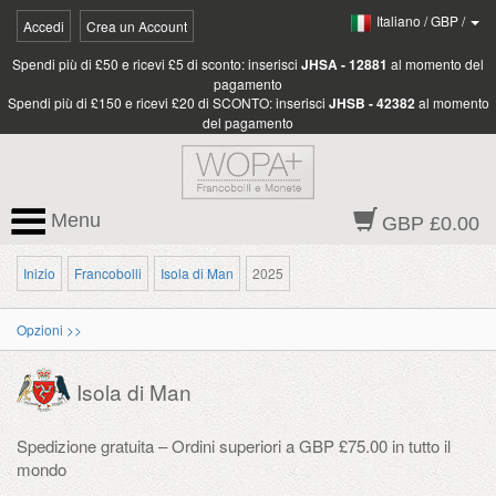
Italiano
/
GBP
/
Accedi
Crea un Account
Spendi più di £50 e ricevi £5 di sconto: inserisci
JHSA - 12881
al momento del
pagamento
Spendi più di £150 e ricevi £20 di SCONTO: inserisci
JHSB - 42382
al momento
del pagamento
Menu
GBP £0.00
Inizio
Francobolli
Isola di Man
2025
Opzioni >>
Isola di Man
Spedizione gratuita – Ordini superiori a GBP £75.00 in tutto il
mondo