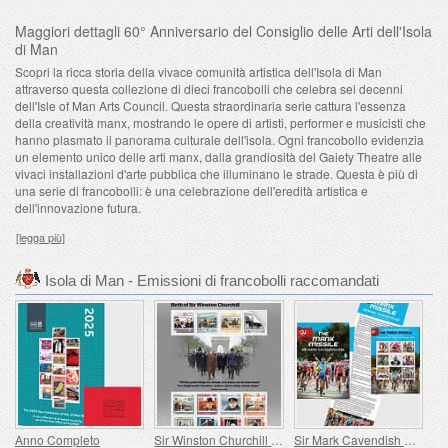
Maggiori dettagli 60° Anniversario del Consiglio delle Arti dell'Isola
di Man
Scopri la ricca storia della vivace comunità artistica dell'Isola di Man
attraverso questa collezione di dieci francobolli che celebra sei decenni
dell'Isle of Man Arts Council. Questa straordinaria serie cattura l'essenza
della creatività manx, mostrando le opere di artisti, performer e musicisti che
hanno plasmato il panorama culturale dell'isola. Ogni francobollo evidenzia
un elemento unico delle arti manx, dalla grandiosità del Gaiety Theatre alle
vivaci installazioni d'arte pubblica che illuminano le strade. Questa è più di
una serie di francobolli: è una celebrazione dell'eredità artistica e
dell'innovazione futura.
[legga più]
Isola di Man - Emissioni di francobolli raccomandati
Anno Completo
Sir Winston Churchill 1874 - 1965
Sir Mark Cavendish KBE