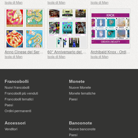
Isola di Man
Isola di Man
Isola di Man
Anno Cinese del Serpente
60° Anniversario del Consiglio delle Arti dell'Isola di Man
Archibald Knox - Ordine e Bellezza
Isola di Man
Isola di Man
Isola di Man
Francobolli
Monete
Nuovi francobolli
Nuove Monete
Francobolli più venduti
Monete tematiche
Francobolli tematici
Paesi
Paesi
Ordini permanenti
Accessori
Banconote
Venditori
Nuove banconote
Paesi