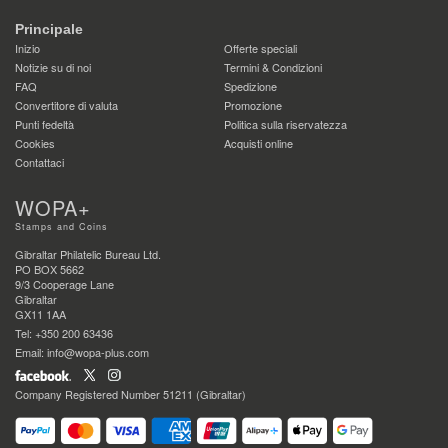
Principale
Inizio
Offerte speciali
Notizie su di noi
Termini & Condizioni
FAQ
Spedizione
Convertitore di valuta
Promozione
Punti fedeltà
Politica sulla riservatezza
Cookies
Acquisti online
Contattaci
WOPA+
Stamps and Coins
Gibraltar Philatelic Bureau Ltd.
PO BOX 5662
9/3 Cooperage Lane
Gibraltar
GX11 1AA
Tel: +350 200 63436
Email: info@wopa-plus.com
Company Registered Number 51211 (Gibraltar)