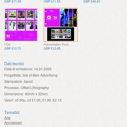
GBP £11.55
GBP £11.55
GBP £46.20
FDC
Presentation Pack
GBP £12.70
GBP £12.65
Dati tecnici
Data di emissione:
14.01.2025
Progettista:
Isle of Man Advertising
Stampatore:
bpost
Processo:
Offset Lithography
Dimensione:
40mm x 32mm
Valori:
x5 90p, x3 £1.00, £1.90, £2.15
Tematici
Arte
Anniversari