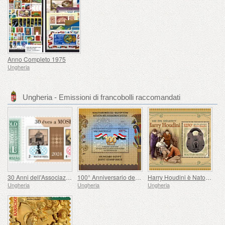
Anno Completo 1975
Ungheria
Ungheria - Emissioni di francobolli raccomandati
30 Anni dell'Associazione Filatelica Olimpica e Sportiva Ungherese
100° Anniversario dell'instaurazione delle Relazioni Consolari tra Ungheria ed Egitto
Harry Houdini è Nato 150 Anni Fa
Ungheria
Ungheria
Ungheria