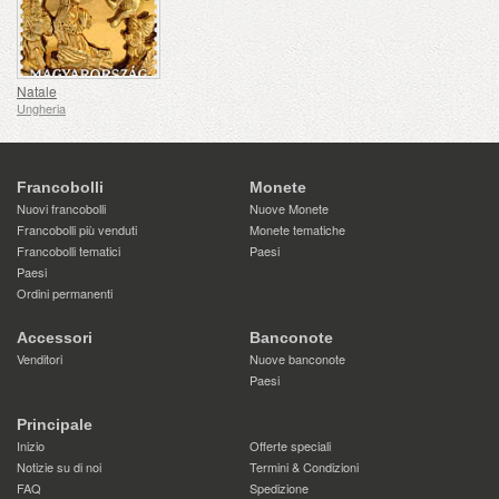
Natale
Ungheria
Francobolli
Monete
Nuovi francobolli
Nuove Monete
Francobolli più venduti
Monete tematiche
Francobolli tematici
Paesi
Paesi
Ordini permanenti
Accessori
Banconote
Venditori
Nuove banconote
Paesi
Principale
Inizio
Offerte speciali
Notizie su di noi
Termini & Condizioni
FAQ
Spedizione