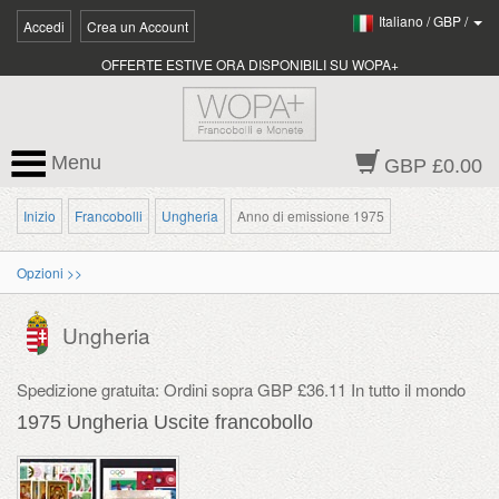
Italiano
/
GBP
/
Accedi
Crea un Account
OFFERTE ESTIVE ORA DISPONIBILI SU WOPA+
Menu
GBP £0.00
Inizio
Francobolli
Ungheria
Anno di emissione 1975
Opzioni >>
Ungheria
Spedizione gratuita: Ordini sopra GBP £36.11 In tutto il mondo
1975 Ungheria Uscite francobollo