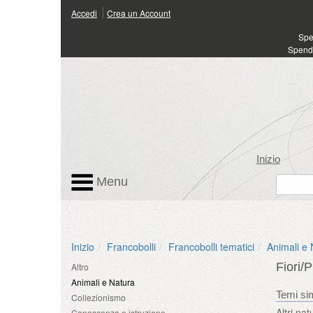
Accedi
Crea un Account
Spen
Spendi
Inizio
Menu
Inizio
Francobolli
Francobolli tematici
Animali e 
Fiori/
Altro
Animali e Natura
Temi sim
Collezionismo
Altri nat
Conoscenza e istruzione