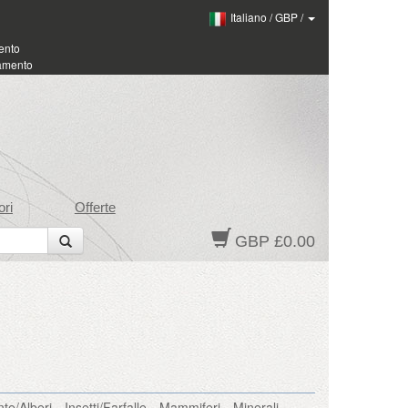
Italiano
/
GBP
/
ento
amento
ri
Offerte
GBP £0.00
nte/Alberi
Insetti/Farfalle
Mammiferi
Minerali