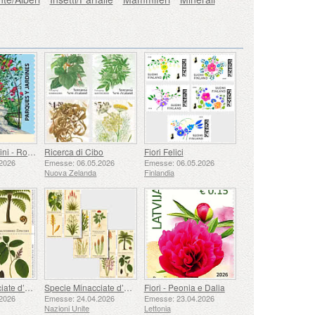
Parchi e Giardini - Roseto del Parque del Oeste, Madrid
Ricerca di Cibo
Fiori Felici
2026
Emesse: 06.05.2026
Emesse: 06.05.2026
Nuova Zelanda
Finlandia
Specie Minacciate d’estinzione - (New York)
Specie Minacciate d’estinzione - (3 Uffici)
Fiori - Peonia e Dalia
2026
Emesse: 24.04.2026
Emesse: 23.04.2026
Nazioni Unite
Lettonia