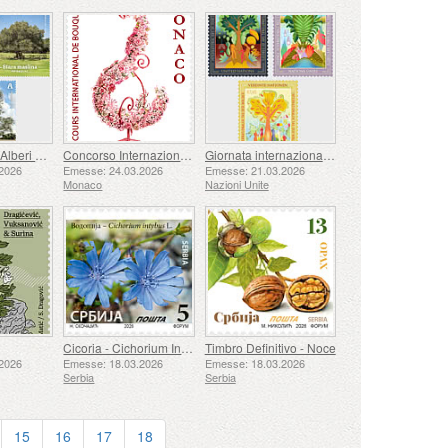
Flora Croata - Alberi Monumentali della Croazia (C)
Concorso Internazionale di Bouquet
Giornata internazionale delle Foreste - (3 Uffici)
2026
Emesse: 24.03.2026
Emesse: 21.03.2026
Monaco
Nazioni Unite
Cicoria - Cichorium Intybus L.
Timbro Definitivo - Noce
2026
Emesse: 18.03.2026
Emesse: 18.03.2026
Serbia
Serbia
15
16
17
18