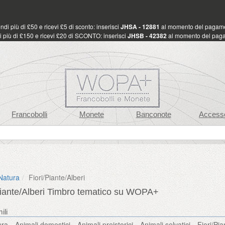
di più di £50 e ricevi £5 di sconto: inserisci
JHSA - 12881
al momento del pagam
 più di £150 e ricevi £20 di SCONTO: inserisci
JHSB - 42382
al momento del pag
Francobolli
Monete
Banconote
Accesso
Natura
Fiori/Piante/Alberi
Piante/Alberi Timbro tematico su WOPA+
ili
ura
Animali domestici
Animali preistorici
Animali selvatici
Fiori/Pia