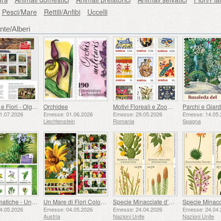
Pesci/Mare
Rettili/Anfibi
Uccelli
ante/Alberi
Paesaggi e Fiori - Olga Wisinger-Florian - Libretto di Cartoline
Orchidee
Motivi Floreali e Zoomorfi nell'arte Popolare Rumena
1.07.2026
Emesse: 01.06.2026
Emesse: 29.05.2026
Emesse: 14.05.
Liechtenstein
Romania
Spagna
Erbe Aromatiche - Una Colorata Varietà - Libretto di Cartoline
Un Mare di Fiori Colorati
Specie Minacciate d’estinzione - (Ginevra)
4.05.2026
Emesse: 04.05.2026
Emesse: 24.04.2026
Emesse: 24.04.
Austria
Nazioni Unite
Nazioni Unite