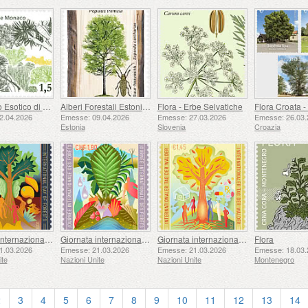
Il Giardino Esotico di Monaco
Alberi Forestali Estoni - Populus Tremula e Saperda Carcharias
Flora - Erbe Selvatiche
2.04.2026
Emesse: 09.04.2026
Emesse: 27.03.2026
Emesse: 26.03.
Estonia
Slovenia
Croazia
Giornata internazionale delle Foreste - (New York)
Giornata internazionale delle Foreste - (Ginevra)
Giornata internazionale delle Foreste - (Vienna)
Flora
1.03.2026
Emesse: 21.03.2026
Emesse: 21.03.2026
Emesse: 18.03.
ite
Nazioni Unite
Nazioni Unite
Montenegro
2
3
4
5
6
7
8
9
10
11
12
13
14