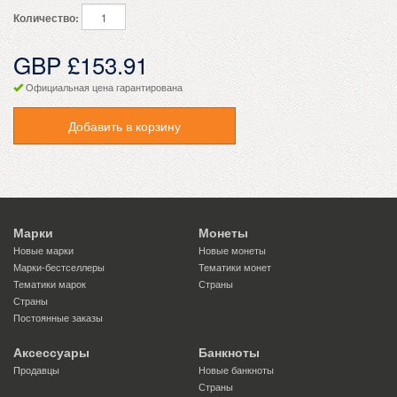
Количество:
GBP £153.91
Официальная цена гарантирована
Добавить в корзину
Марки
Монеты
Новые марки
Новые монеты
Марки-бестселлеры
Тематики монет
Тематики марок
Страны
Страны
Постоянные заказы
Аксессуары
Банкноты
Продавцы
Новые банкноты
Страны