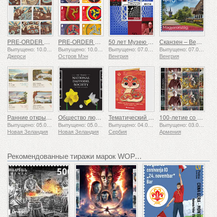
PRE-ORDER Рассказы о Сент-Хелиере
PRE-ORDER Коллекция «Трискелион II»
50 лет Музею Вазарели в Пече
Сканзен – Венгерский музей под открытым небом
Выпущено: 10.08.2026
Выпущено: 10.08.2026
Выпущено: 07.08.2026
Выпущено: 07.08.2026
Джерси
Остров Мэн
Венгрия
Венгрия
Ранние открытки
Общество любителей нарциссов: 100 лет
Тематический набор - Год Змеи
100-летие со дня рождения Григора Ханджяна
Выпущено: 05.08.2026
Выпущено: 05.08.2026
Выпущено: 04.08.2026
Выпущено: 03.08.2026
Новая Зеландия
Новая Зеландия
Сербия
Армения
Рекомендованные тиражи марок WOPA+