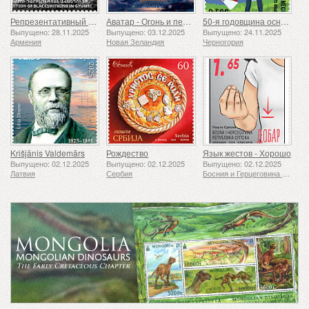
Репрезентативный список нематериального культурного наследия человечества ЮНЕСКО — Традиция кузнечного дела в Гюмри
Аватар - Огонь и пепел
50-я годовщина основания Ассоциации скаутов «24 ноября»
Выпущено: 28.11.2025
Выпущено: 03.12.2025
Выпущено: 24.11.2025
Армения
Новая Зеландия
Черногория
Krišjānis Valdemārs
Рождество
Язык жестов - Хорошо
Выпущено: 02.12.2025
Выпущено: 02.12.2025
Выпущено: 02.12.2025
Латвия
Сербия
Босния и Герцеговина - Республика Сербская