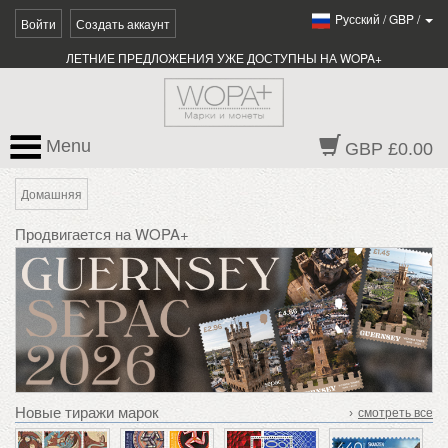
Pусский
/
GBP
/
Войти
Создать аккаунт
ЛЕТНИЕ ПРЕДЛОЖЕНИЯ УЖЕ ДОСТУПНЫ НА WOPA+
Menu
GBP £0.00
Домашняя
Продвигается на WOPA+
Новые тиражи марок
›
смотреть все